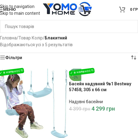
Skip to navigation
МЕНЮ
0
Г
Skip to main content
Головна
/
Товар Колір
/
Блакитний
Відображаються усі з 5 результатів
Фільтри
-2%
Басейн надувний 9в1 Bestway
57458, 305 x 66 см
Надувні басейни
4 299
грн
4 399
грн