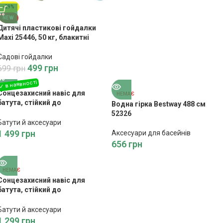
-29%
NEW
Дитячі пластикові гойдалки
Maxi 25446, 50 кг, блакитні
Садові гойдалки
499
грн
699
грн
Сонцезахисний навіс для
НЕМАЄ
батута, стійкий до
Водна гірка Bestway 488 см
ультрафіолетового
52326
випромінювання 244-252 см
Батути й аксесуари
1 499
грн
Аксесуари для басейнів
656
грн
НЕМАЄ
Сонцезахисний навіс для
батута, стійкий до
ультрафіолетового
випромінювання 303-312 см
Батути й аксесуари
1 299
грн