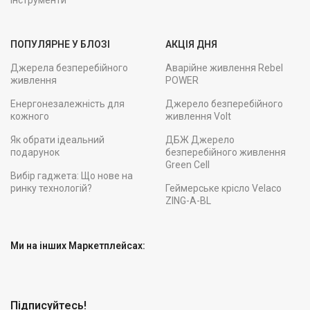
Інструменти
ПОПУЛЯРНЕ У БЛОЗІ
АКЦІЯ ДНЯ
Джерела безперебійного
Аварійне живлення Rebel
живлення
POWER
Енергонезалежність для
Джерело безперебійного
кожного
живлення Volt
Як обрати ідеальний
ДБЖ Джерело
подарунок
безперебійного живлення
Green Cell
Вибір гаджета: Що нове на
ринку технологій?
Геймерське крісло Velaco
ZING-A-BL
Ми на інших Маркетплейсах:
Підписуйтесь!