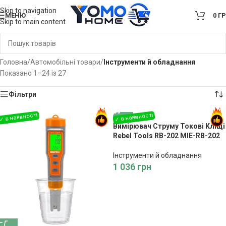
Skip to navigation
МЕНЮ
0
Г
Skip to main content
Головна
/
Автомобільні товари
/
Інструменти й обладнання
Показано 1–24 із 27
Фільтри
Вимірювач Струму Токові Кліщі
Rebel Tools RB-202 MIE-RB-202
Інструменти й обладнання
1 036
грн