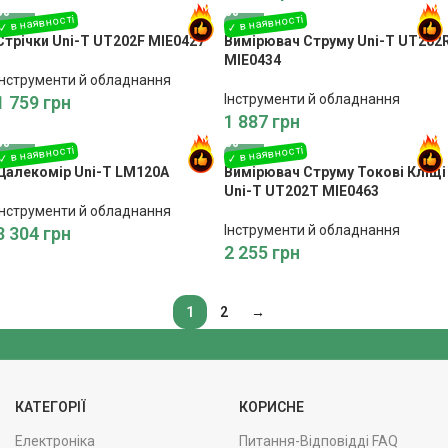
Стрічки Uni-T UT202F MIE0427
Вимірювач Струму Uni-T UT202
MIE0434
Інструменти й обладнання
Інструменти й обладнання
1 759
грн
1 887
грн
Далекомір Uni-T LM120A
Вимірювач Струму Токові Кліщі
Uni-T UT202T MIE0463
Інструменти й обладнання
Інструменти й обладнання
3 304
грн
2 255
грн
1
2
→
КАТЕГОРІЇ
КОРИСНЕ
Електроніка
Питання-Відповідді FAQ