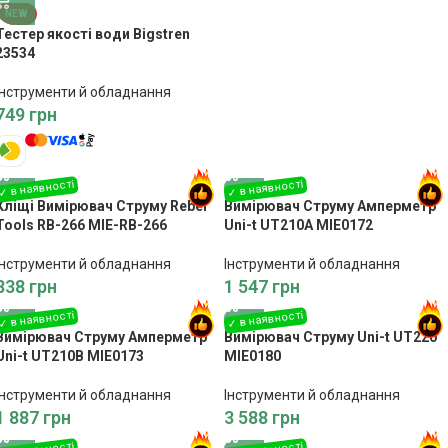
NEW
Тестер якості води Bigstren
23534
Інструменти й обладнання
749
грн
Кліщі Вимірювач Струму Rebel
Вимірювач Струму Амперметр
Tools RB-266 MIE-RB-266
Uni-t UT210A MIE0172
Інструменти й обладнання
Інструменти й обладнання
838
грн
1 547
грн
Вимірювач Струму Амперметр
Вимірювач Струму Uni-t UT220
Uni-t UT210B MIE0173
MIE0180
Інструменти й обладнання
Інструменти й обладнання
1 887
грн
3 588
грн