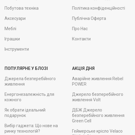
Побутова техніка
Політика конфіденційності
Аксесуари
Публічна Оферта
Меблі
Про Нас
Іграшки
Контакти
Інструменти
ПОПУЛЯРНЕ У БЛОЗІ
АКЦІЯ ДНЯ
Джерела безперебійного
Аварійне живлення Rebel
живлення
POWER
Енергонезалежність для
Джерело безперебійного
кожного
живлення Volt
Як обрати ідеальний
ДБЖ Джерело
подарунок
безперебійного живлення
Green Cell
Вибір гаджета: Що нове на
ринку технологій?
Геймерське крісло Velaco