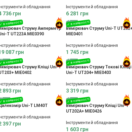
Інструменти й обладнання
Інструменти й обладнання
4 736
грн
6 281
грн
Вимірювач Струму Амперметр
Вимірювач Струму Uni-T UT202
Uni-T UT223A MIE0390
MIE0401
Інструменти й обладнання
Інструменти й обладнання
19 087
грн
1 745
грн
Вимірювач Струму Кліщі Uni-T
Вимірювач Струму Токові Кліщі
UT203+ MIE0402
Uni-T UT204+ MIE0403
Інструменти й обладнання
Інструменти й обладнання
2 893
грн
3 319
грн
Далекомір Uni-T LM40T
Вимірювач Струму Кліщі Uni-T
UT202A+ MIE0426
Інструменти й обладнання
Інструменти й обладнання
2 397
грн
1 603
грн