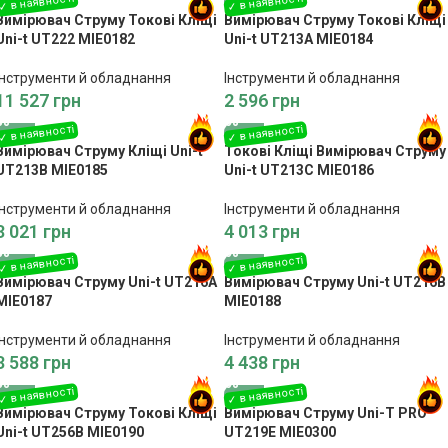
Вимірювач Струму Токові Кліщі
Вимірювач Струму Токові Кліщі
Uni-t UT222 MIE0182
Uni-t UT213A MIE0184
Інструменти й обладнання
Інструменти й обладнання
11 527
грн
2 596
грн
Вимірювач Струму Кліщі Uni-t
Токові Кліщі Вимірювач Струму
UT213B MIE0185
Uni-t UT213C MIE0186
Інструменти й обладнання
Інструменти й обладнання
3 021
грн
4 013
грн
Вимірювач Струму Uni-t UT216A
Вимірювач Струму Uni-t UT216B
MIE0187
MIE0188
Інструменти й обладнання
Інструменти й обладнання
3 588
грн
4 438
грн
Вимірювач Струму Токові Кліщі
Вимірювач Струму Uni-T PRO
Uni-t UT256B MIE0190
UT219E MIE0300