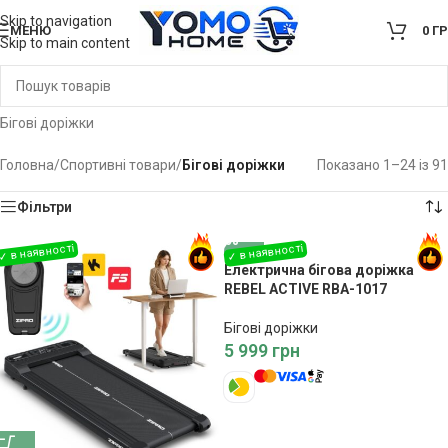
Skip to navigation
МЕНЮ
0
Г
Skip to main content
Бігові доріжки
Головна
/
Спортивні товари
/
Бігові доріжки
Показано 1–24 із 91
Фільтри
Електрична бігова доріжка
REBEL ACTIVE RBA-1017
Бігові доріжки
5 999
грн