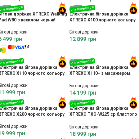
Бігова доріжка XTREXO Walking
Електрична бігова доріжка
Pad W80 з нахилом чорний
XTREXO X100 чорного кольору
Бігові доріжки
Бігові доріжки
6 499
грн
12 899
грн
Електрична бігова доріжка
Електрична бігова доріжка
XTREXO X110 чорного кольору
XTREXO X110+ з масажером,
чорна
Бігові доріжки
Бігові доріжки
11 999
грн
14 199
грн
Електрична бігова доріжка
Електрична бігова доріжка
XTREXO X200 чорного кольору
XTREXO TXO-W225 сріблястого
кольору
Бігові доріжки
Бігові доріжки
19 999
грн
18 999
грн