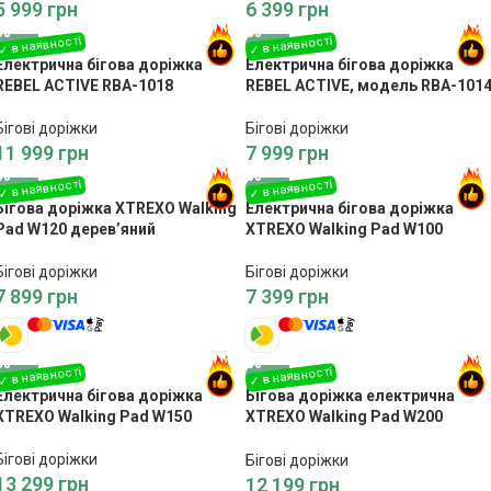
5 999
грн
6 399
грн
Електрична бігова доріжка
Електрична бігова доріжка
REBEL ACTIVE RBA-1018
REBEL ACTIVE, модель RBA-101
Бігові доріжки
Бігові доріжки
11 999
грн
7 999
грн
Бігова доріжка XTREXO Walking
Електрична бігова доріжка
Pad W120 дерев’яний
XTREXO Walking Pad W100
Бігові доріжки
Бігові доріжки
7 899
грн
7 399
грн
Електрична бігова доріжка
Бігова доріжка електрична
XTREXO Walking Pad W150
XTREXO Walking Pad W200
чорний
Бігові доріжки
Бігові доріжки
13 299
грн
12 199
грн