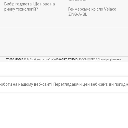
Вибір гаджета: Що нове на
ринку технологій?
Геймерське крісло Velaco
ZING-A-BL
YOMO HOME
2024 Зроблено з любов'ю
DAAART STUDIO
. E-COMMERCE Преміум рішення.
оботи на нашому веб-сайті. Переглядаючи цей веб-сайт, ви погодж