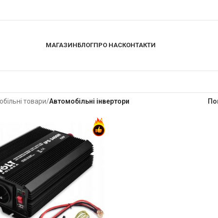
МАГАЗИН
БЛОГ
ПРО НАС
КОНТАКТИ
більні товари
/
Автомобільні інвертори
По