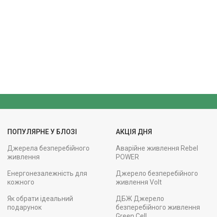
ПОПУЛЯРНЕ У БЛОЗІ
АКЦІЯ ДНЯ
Джерела безперебійного
Аварійне живлення Rebel
живлення
POWER
Енергонезалежність для
Джерело безперебійного
кожного
живлення Volt
Як обрати ідеальний
ДБЖ Джерело
подарунок
безперебійного живлення
Green Cell