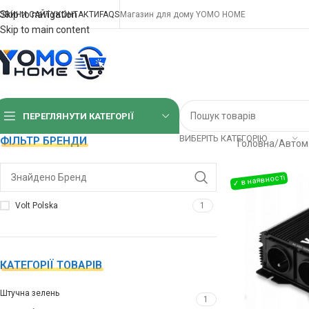
Skip to navigation
ОВИНИ САЙТУ
КОНТАКТИ
FAQS
Магазин для дому YOMO HOME
Skip to main content
ПЕРЕГЛЯНУТИ КАТЕГОРІЇ
ВИБЕРІТЬ КАТЕГОРІЮ
ФІЛЬТР БРЕНДИ
Головна
/
Автомо
Volt Polska
1
КАТЕГОРІЇ ТОВАРІВ
Штучна зелень
1