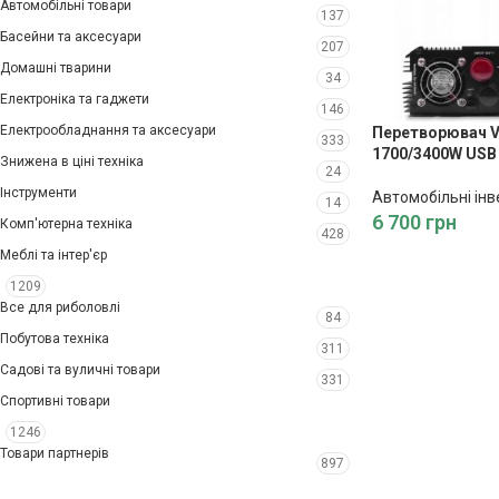
Автомобільні товари
137
Басейни та аксесуари
207
Домашні тварини
34
Електроніка та гаджети
146
Електрообладнання та аксесуари
Перетворювач Vo
333
1700/3400W USB
Знижена в ціні техніка
24
Інструменти
Автомобільні інв
14
6 700
грн
Комп'ютерна техніка
428
Меблі та інтер'єр
1209
Все для риболовлі
84
Побутова техніка
311
Садові та вуличні товари
331
Спортивні товари
1246
Товари партнерів
897