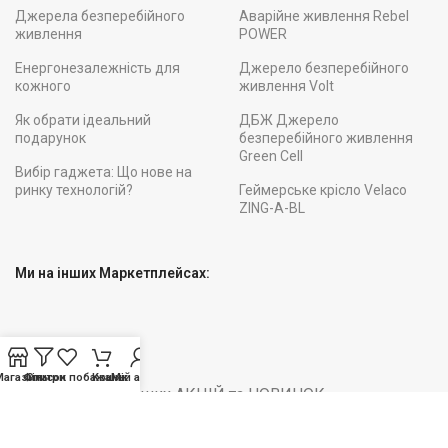
Джерела безперебійного
Аварійне живлення Rebel
живлення
POWER
Енергонезалежність для
Джерело безперебійного
кожного
живлення Volt
Як обрати ідеальний
ДБЖ Джерело
подарунок
безперебійного живлення
Green Cell
Вибір гаджета: Що нове на
ринку технологій?
Геймерське крісло Velaco
ZING-A-BL
Ми на інших Маркетплейсах:
Підписуйтесь!
Магазин
Фільтри
Список побажань
Кошик
Мій акаунт
Будьте вкурсі наших АКЦІЙ та НОВИНОК