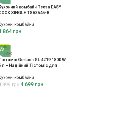
Кухонний комбайн Teesa EASY
COOK SINGLE TSA3545-B
Кухонні комбайни
4 864
грн
-4%
НЕМАЄ
Тістоміс Gerlach GL 4219 1800 W
5 л – Надійний Тістоміс для
Кулінарних Шедеврів
Кухонні комбайни
4 699
грн
4 899
грн