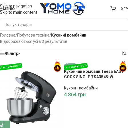
Skip to navigation
МЕНЮ
0
Г
Skip to main content
Головна
/
Побутова техніка
/
Кухонні комбайни
Відображаються усі з 3 результатів
Фільтри
Кухонний комбайн Teesa EASY
COOK SINGLE TSA3545-W
Кухонні комбайни
4 864
грн