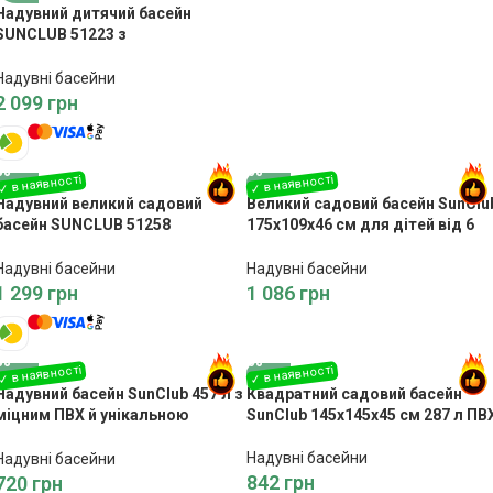
Надувний дитячий басейн
SUNCLUB 51223 з
розбризкувачем
Надувні басейни
2 099
грн
Надувний великий садовий
Великий садовий басейн SunClu
басейн SUNCLUB 51258
175x109x46 см для дітей від 6
262x175x50
років
Надувні басейни
Надувні басейни
1 299
грн
1 086
грн
Надувний басейн SunClub 457 л з
Квадратний садовий басейн
міцним ПВХ й унікальною
SunClub 145x145x45 см 287 л ПВ
спідницею
Надувні басейни
Надувні басейни
842
грн
720
грн