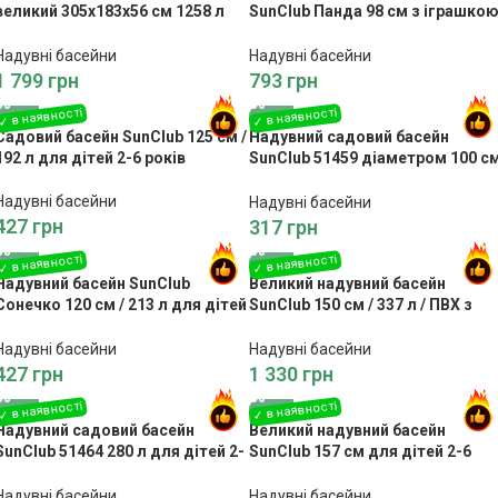
великий 305x183x56 см 1258 л
SunClub Панда 98 см з іграшко
ПВХ
та дахом
Надувні басейни
Надувні басейни
1 799
грн
793
грн
Садовий басейн SunClub 125 см /
Надувний садовий басейн
192 л для дітей 2-6 років
SunClub 51459 діаметром 100 с
для дітей 2-6 років
Надувні басейни
Надувні басейни
427
грн
317
грн
Надувний басейн SunClub
Великий надувний басейн
Сонечко 120 см / 213 л для дітей
SunClub 150 см / 337 л / ПВХ з
2-6 років
клапаном зливу
Надувні басейни
Надувні басейни
427
грн
1 330
грн
Надувний садовий басейн
Великий надувний басейн
SunClub 51464 280 л для дітей 2-
SunClub 157 см для дітей 2-6
6 років
років із трьома кільцями
безпеки
Надувні басейни
Надувні басейни