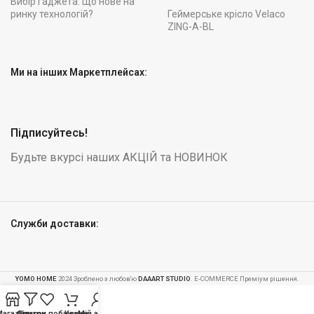
Вибір гаджета: Що нове на
ринку технологій?
Геймерське крісло Velaco
ZING-A-BL
Ми на інших Маркетплейсах:
Підписуйтесь!
Будьте вкурсі наших АКЦІЙ та НОВИНОК
Служби доставки:
YOMO HOME
2024 Зроблено з любов'ю
DAAART STUDIO
. E-COMMERCE Преміум рішення.
Магазин
Фільтри
Список побажань
Кошик
Мій акаунт