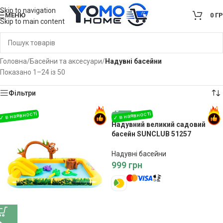
Skip to navigation
МЕНЮ
0
Г
Skip to main content
Головна
/
Басейни та аксесуари
/
Надувні басейни
Показано 1–24 із 50
Фільтри
Надувний великий садовий
басейн SUNCLUB 51257
200x150x50
Надувні басейни
999
грн