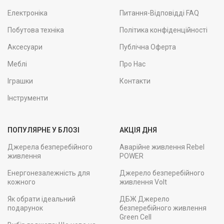
Електроніка
Питання-Відповідді FAQ
Побутова техніка
Політика конфіденційності
Аксесуари
Публічна Оферта
Меблі
Про Нас
Іграшки
Контакти
Інструменти
ПОПУЛЯРНЕ У БЛОЗІ
АКЦІЯ ДНЯ
Джерела безперебійного
Аварійне живлення Rebel
живлення
POWER
Енергонезалежність для
Джерело безперебійного
кожного
живлення Volt
Як обрати ідеальний
ДБЖ Джерело
подарунок
безперебійного живлення
Green Cell