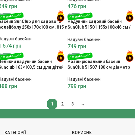
549
грн
476
грн
Басейн SunClub для садового
Надувний садовий басейн
волейболу 258x170x108 см, 815 л
SunClub 51501 155x108x46 см /
192 л
Надувні басейни
Надувні басейни
1 574
грн
749
грн
Великий надувний басейн
Розширювальний басейн
Sunclub 163×103,5 см для дітей
SunClub 51507 180 см діаметр
2-6 років
світ динозаврів
Надувні басейни
Надувні басейни
488
грн
799
грн
1
2
3
→
КАТЕГОРІЇ
КОРИСНЕ