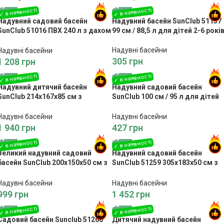
Надувний садовий басейн
Надувний басейн SunClub 51137
SunClub 51016 ПВХ 240 л з дахом
99 см / 88,5 л для дітей 2-6 рокі
для дітей 2-6 років
Надувні басейни
Надувні басейни
305
грн
1 208
грн
Надувний дитячий басейн
Надувний садовий басейн
SunClub 214x167x85 см з
SunClub 100 см / 95 л для дітей
розбризкувачем та гіркою
2-6 років
Надувні басейни
Надувні басейни
1 940
грн
427
грн
Великий надувний садовий
Надувний садовий басейн
басейн SunClub 200x150x50 см з
SunClub 51259 305x183x50 см з
місткістю 468 л
об’ємом 1087 л
Надувні басейни
Надувні басейни
999
грн
1 452
грн
Садовий басейн Sunclub 51260
Дитячий надувний басейн