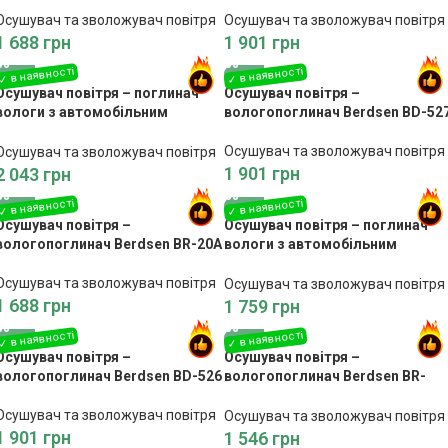
Осушувач та зволожувач повітря
Осушувач та зволожувач повітря
1 688
грн
1 901
грн
Осушувач повітря – поглинач
Осушувач повітря –
вологи з автомобільним
вологопоглинач Berdsen BD-52
адаптером Berdsen BR-68W
білий
Осушувач та зволожувач повітря
Осушувач та зволожувач повітря
1 901
грн
2 043
грн
Осушувач повітря –
Осушувач повітря – поглинач
вологопоглинач Berdsen BR-20A
вологи з автомобільним
блоком живлення Berdsen BR-
70W
Осушувач та зволожувач повітря
Осушувач та зволожувач повітря
1 688
грн
1 759
грн
Осушувач повітря –
Осушувач повітря –
вологопоглинач Berdsen BD-526
вологопоглинач Berdsen BR-
50B, чорний
Осушувач та зволожувач повітря
Осушувач та зволожувач повітря
1 901
грн
1 546
грн