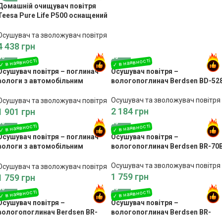
Домашній очищувач повітря
Teesa Pure Life P500 оснащений
3 конфорками з нержавіючої
сталі загальною потужністю
Осушувач та зволожувач повітря
10,8 кВт, завдяки яким всі ваші
4 438
грн
закуски, включаючи м’ясо і
овочі, будуть ідеально і
Осушувач повітря – поглинач
Осушувач повітря –
рівномірно прожарені.
вологи з автомобільним
вологопоглинач Berdsen BD-52
блоком живлення Berdsen BR-
20A
Осушувач та зволожувач повітря
Осушувач та зволожувач повітря
2 184
грн
1 901
грн
Осушувач повітря – поглинач
Осушувач повітря –
вологи з автомобільним
вологопоглинач Berdsen BR-70
адаптером Berdsen BR-50B білий
Осушувач та зволожувач повітря
Осушувач та зволожувач повітря
1 759
грн
1 759
грн
Осушувач повітря –
Осушувач повітря –
вологопоглинач Berdsen BR-
вологопоглинач Berdsen BR-
70W
68W білий