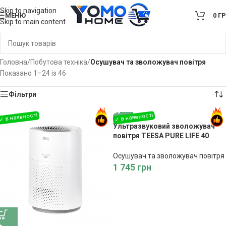
Skip to navigation
МЕНЮ
0
Г
Skip to main content
Головна
/
Побутова техніка
/
Осушувач та зволожувач повітря
Показано 1–24 із 46
Фільтри
Ультразвуковий зволожувач
повітря TEESA PURE LIFE 40
TSA8063
Осушувач та зволожувач повітря
1 745
грн