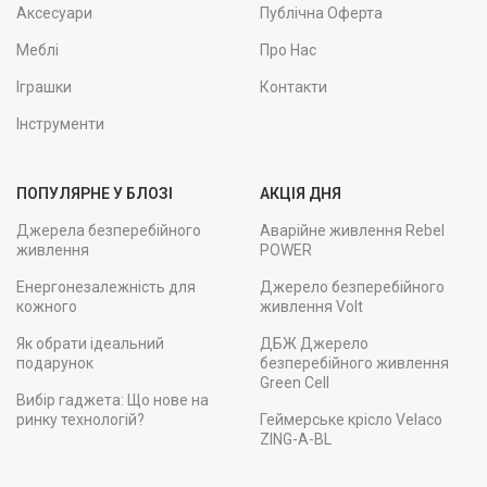
Аксесуари
Публічна Оферта
Меблі
Про Нас
Іграшки
Контакти
Інструменти
ПОПУЛЯРНЕ У БЛОЗІ
АКЦІЯ ДНЯ
Джерела безперебійного
Аварійне живлення Rebel
живлення
POWER
Енергонезалежність для
Джерело безперебійного
кожного
живлення Volt
Як обрати ідеальний
ДБЖ Джерело
подарунок
безперебійного живлення
Green Cell
Вибір гаджета: Що нове на
ринку технологій?
Геймерське крісло Velaco
ZING-A-BL