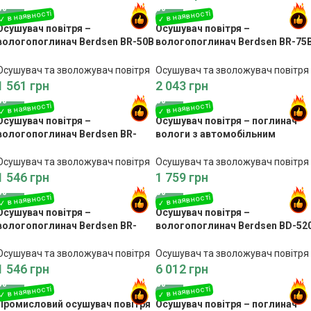
Осушувач повітря –
Осушувач повітря –
вологопоглинач Berdsen BR-50B
вологопоглинач Berdsen BR-75
білий
білий
Осушувач та зволожувач повітря
Осушувач та зволожувач повітря
1 561
грн
2 043
грн
Осушувач повітря –
Осушувач повітря – поглинач
вологопоглинач Berdsen BR-
вологи з автомобільним
68B, чорний
адаптером Berdsen BR-50B
чорний
Осушувач та зволожувач повітря
Осушувач та зволожувач повітря
1 546
грн
1 759
грн
Осушувач повітря –
Осушувач повітря –
вологопоглинач Berdsen BR-
вологопоглинач Berdsen BD-52
75B, чорно-сірий
white
Осушувач та зволожувач повітря
Осушувач та зволожувач повітря
1 546
грн
6 012
грн
Промисловий осушувач повітря
Осушувач повітря – поглинач