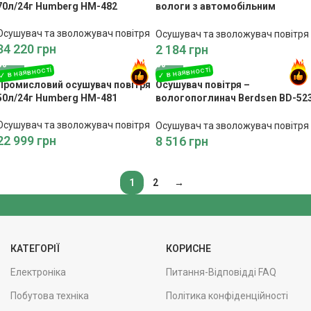
70л/24г Humberg HM-482
вологи з автомобільним
блоком живлення Berdsen BR-
70B
Осушувач та зволожувач повітря
Осушувач та зволожувач повітря
34 220
грн
2 184
грн
Промисловий осушувач повітря
Осушувач повітря –
50л/24г Humberg HM-481
вологопоглинач Berdsen BD-52
white
Осушувач та зволожувач повітря
Осушувач та зволожувач повітря
22 999
грн
8 516
грн
1
2
→
КАТЕГОРІЇ
КОРИСНЕ
Електроніка
Питання-Відповідді FAQ
Побутова техніка
Політика конфіденційності