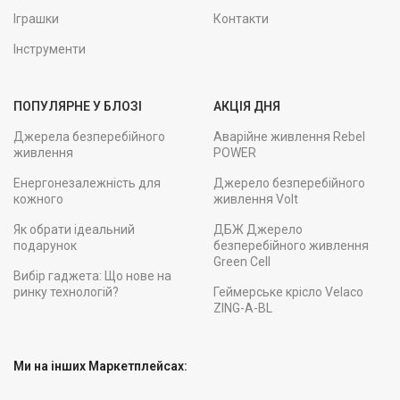
Іграшки
Контакти
Інструменти
ПОПУЛЯРНЕ У БЛОЗІ
АКЦІЯ ДНЯ
Джерела безперебійного
Аварійне живлення Rebel
живлення
POWER
Енергонезалежність для
Джерело безперебійного
кожного
живлення Volt
Як обрати ідеальний
ДБЖ Джерело
подарунок
безперебійного живлення
Green Cell
Вибір гаджета: Що нове на
ринку технологій?
Геймерське крісло Velaco
ZING-A-BL
Ми на інших Маркетплейсах: