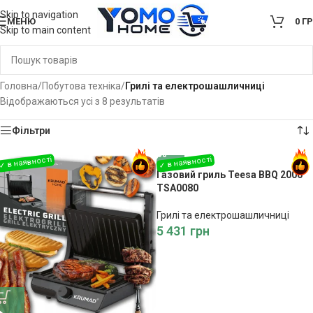
Skip to navigation
МЕНЮ
0
Г
Skip to main content
Головна
/
Побутова техніка
/
Грилі та електрошашличниці
Відображаються усі з 8 результатів
Фільтри
Газовий гриль Teesa BBQ 2000
TSA0080
Грилі та електрошашличниці
5 431
грн