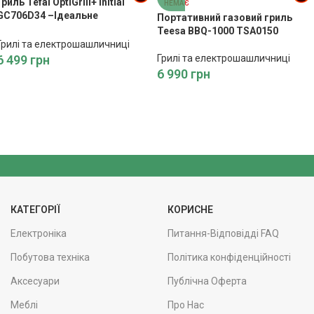
Гриль Tefal OptiGrill+ Initial
НЕМАЄ
GC706D34 –Ідеальне
Портативний газовий гриль
Приготування Без Зусиль
Teesa BBQ-1000 TSA0150
Грилі та електрошашличниці
6 499
грн
Грилі та електрошашличниці
6 990
грн
КАТЕГОРІЇ
КОРИСНЕ
Електроніка
Питання-Відповідді FAQ
Побутова техніка
Політика конфіденційності
Аксесуари
Публічна Оферта
Меблі
Про Нас