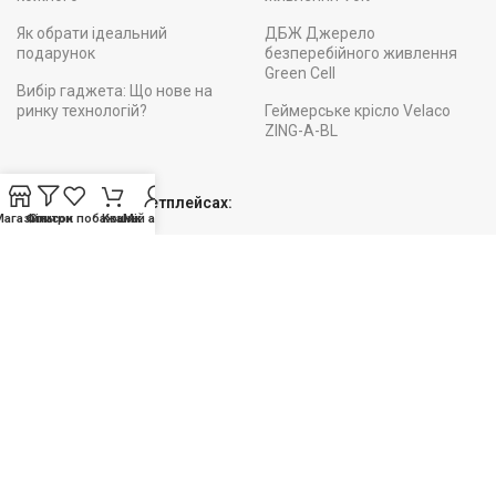
Як обрати ідеальний
ДБЖ Джерело
подарунок
безперебійного живлення
Green Cell
Вибір гаджета: Що нове на
ринку технологій?
Геймерське крісло Velaco
ZING-A-BL
Ми на інших Маркетплейсах:
Магазин
Фільтри
Список побажань
Кошик
Мій акаунт
Підписуйтесь!
Будьте вкурсі наших АКЦІЙ та НОВИНОК
Служби доставки: