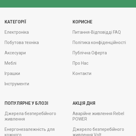
КАТЕГОРІЇ
КОРИСНЕ
Електроніка
Питання-Відповідді FAQ
Побутова техніка
Політика конфіденційності
Аксесуари
Публічна Оферта
Меблі
Про Нас
Іграшки
Контакти
Інструменти
ПОПУЛЯРНЕ У БЛОЗІ
АКЦІЯ ДНЯ
Джерела безперебійного
Аварійне живлення Rebel
живлення
POWER
Енергонезалежність для
Джерело безперебійного
кожного
живлення Volt