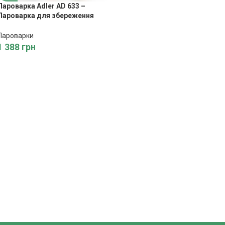
Пароварка Adler AD 633 –
Пароварка для збереження
корисних речовин у продуктах
від Adler
Пароварки
1 388
грн