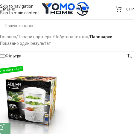
Skip to navigation
МЕНЮ
0
Г
Skip to main content
Головна
/
Товари партнерів
/
Побутова техніка
/
Пароварки
Показано один результат
Фільтри