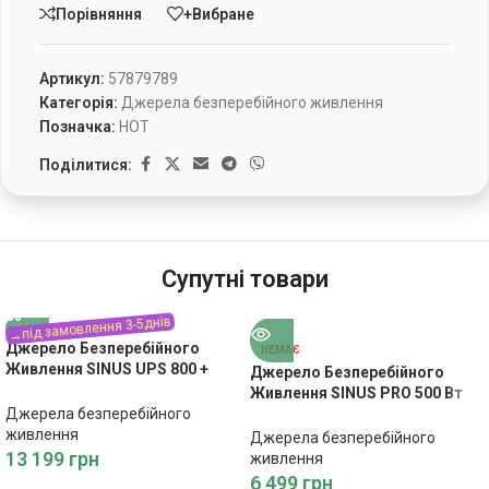
Порівняння
+Вибране
Артикул:
57879789
Категорія:
Джерела безперебійного живлення
Позначка:
HOT
Поділитися:
Супутні товари
Джерело Безперебійного
НЕМАЄ
Живлення SINUS UPS 800 +
Джерело Безперебійного
55Ah (500/800W) – Надійний
Живлення SINUS PRO 500 Вт
Захист для Ваших Пристроїв
Джерела безперебійного
12/230 В (300/500 Вт) –
живлення
Надійний Захист від Збоїв
Джерела безперебійного
Електропостачання
13 199
грн
живлення
6 499
грн