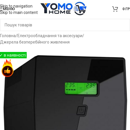
Skip to navigation
МЕНЮ
0
Г
Skip to main content
Головна
/
Електрообладнання та аксесуари
/
Джерела безперебійного живлення