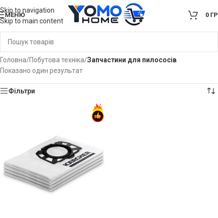
Skip to navigation
МЕНЮ
0
Г
Skip to main content
Головна
/
Побутова техніка
/
Запчастини для пилососів
Показано один результат
Фільтри