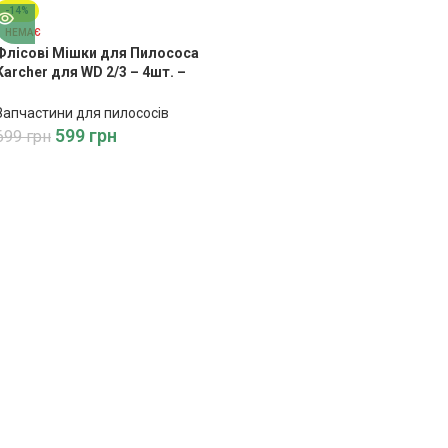
-14%
НЕМАЄ
Флісові Мішки для Пилососа
Karcher для WD 2/3 – 4шт. –
Якісні Мішки для Ефективного
Пилососу
Запчастини для пилососів
599
грн
699
грн