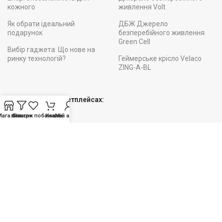
кожного
живлення Volt
Як обрати ідеальний
ДБЖ Джерело
подарунок
безперебійного живлення
Green Cell
Вибір гаджета: Що нове на
ринку технологій?
Геймерське крісло Velaco
ZING-A-BL
Ми на інших Маркетплейсах:
Магазин
Фільтри
Список побажань
Кошик
Мій акаунт
Підписуйтесь!
Будьте вкурсі наших АКЦІЙ та НОВИНОК
Служби доставки: