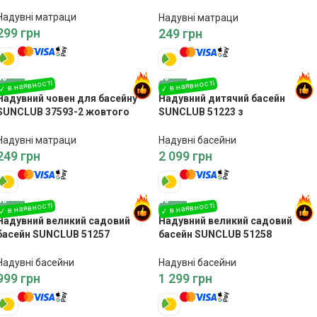
кольору
Надувні матраци
Надувні матраци
299
грн
249
грн
Надувний човен для басейну
Надувний дитячий басейн
SUNCLUB 37593-2 жовтого
SUNCLUB 51223 з
кольору
розбризкувачем
Надувні матраци
Надувні басейни
249
грн
2 099
грн
Надувний великий садовий
Надувний великий садовий
басейн SUNCLUB 51257
басейн SUNCLUB 51258
200x150x50
262x175x50
Надувні басейни
Надувні басейни
999
грн
1 299
грн