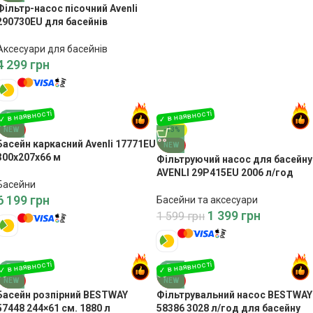
Фільтр-насос пісочний Avenli
290730EU для басейнів
Аксесуари для басейнів
4 299
грн
NEW
-13%
Басейн каркасний Avenli 17771EU
NEW
300х207х66 м
Фільтруючий насос для басейну
AVENLI 29P415EU 2006 л/год
Басейни
6 199
грн
Басейни та аксесуари
1 399
грн
1 599
грн
NEW
NEW
Басейн розпірний BESTWAY
Фільтрувальний насос BESTWAY
57448 244×61 см. 1880 л
58386 3028 л/год для басейну