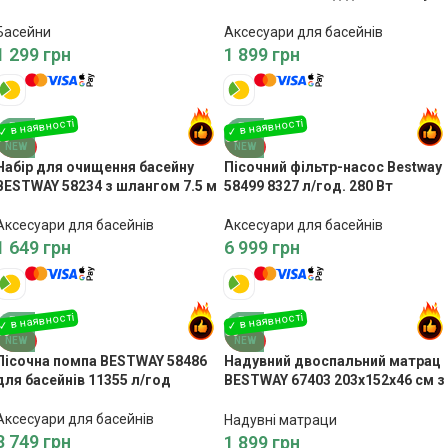
Басейни
Аксесуари для басейнів
1 299
грн
1 899
грн
NEW
NEW
Набір для очищення басейну
Пісочний фільтр-насос Bestway
BESTWAY 58234 з шлангом 7.5 м
58499 8327 л/год. 280 Вт
Аксесуари для басейнів
Аксесуари для басейнів
1 649
грн
6 999
грн
NEW
NEW
Пісочна помпа BESTWAY 58486
Надувний двоспальний матрац
для басейнів 11355 л/год
BESTWAY 67403 203x152x46 см з
насосом
Аксесуари для басейнів
Надувні матраци
8 749
грн
1 899
грн