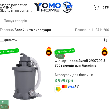
Skip to navigation
МЕНЮ
0
Г
Skip to main content
Головна
/
Басейни та аксесуари
Показано 1–24 із 206
Фільтри
NEW
Фільтр-насос Avenli 290729EU
800 галонів для басейнів
Аксесуари для басейнів
3 999
грн
NEW