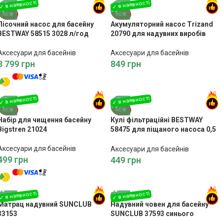
NEW
NEW
Пісочний насос для басейну
Акумуляторний насос Trizand
BESTWAY 58515 3028 л/год
20790 для надувних виробів
Аксесуари для басейнів
Аксесуари для басейнів
3 799
грн
849
грн
NEW
NEW
Набір для чищення басейну
Кулі фільтраційні BESTWAY
Bigstren 21024
58475 для піщаного насоса 0,5
кг
Аксесуари для басейнів
Аксесуари для басейнів
499
грн
449
грн
Матрац надувний SUNCLUB
Надувний човен для басейну
33153
SUNCLUB 37593 синього