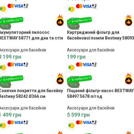
NEW
NEW
Акумуляторний пилосос
Картриджний фільтр для
BESTWAY 58771 для дна та стін
басейнової помпи Bestway 58093
басейну
тип I
Аксесуари для басейнів
Аксесуари для басейнів
3 199
грн
199
грн
NEW
NEW
Сонячне покриття для басейну
Піщаний фільтр-насос BESTWAY
Bestway 58242 Ø366 см
58497 5678 л/год
Аксесуари для басейнів
Аксесуари для басейнів
1 499
грн
5 599
грн