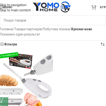
Skip to navigation
МЕНЮ
0
Г
Skip to main content
Головна
/
Товари партнерів
/
Побутова техніка
/
Кухонні ножі
Показано один результат
Фільтри