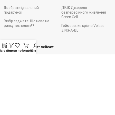
Як обрати ідеальний
ДБЖ Джерело
подарунок
безперебійного живлення
Green Cell
Вибір гаджета: Що нове на
ринку технологій?
Геймерське крісло Velaco
ZING-A-BL
Ми на інших Маркетплейсах:
Магазин
Фільтри
Список побажань
Кошик
Мій акаунт
Підписуйтесь!
Будьте вкурсі наших АКЦІЙ та НОВИНОК
Служби доставки: