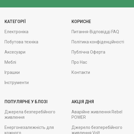
КАТЕГОРІЇ
КОРИСНЕ
Електроніка
Питання-Відповідді FAQ
Побутова техніка
Політика конфіденційності
Аксесуари
Публічна Оферта
Меблі
Про Нас
Іграшки
Контакти
Інструменти
ПОПУЛЯРНЕ У БЛОЗІ
АКЦІЯ ДНЯ
Джерела безперебійного
Аварійне живлення Rebel
живлення
POWER
Енергонезалежність для
Джерело безперебійного
кожного
живлення Volt