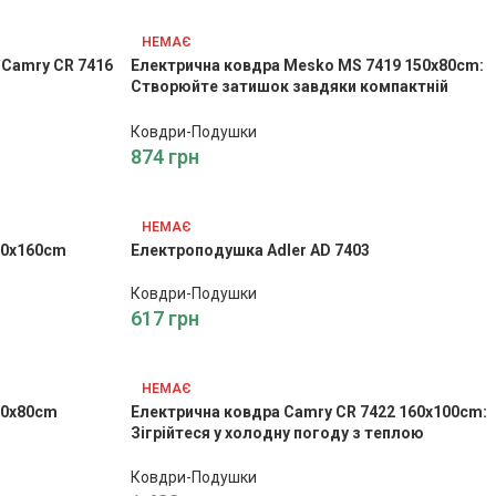
НЕМАЄ
 Camry CR 7416
Електрична ковдра Mesko MS 7419 150x80cm:
Створюйте затишок завдяки компактній
електричній ковдрі Mesko
Ковдри-Подушки
874
грн
НЕМАЄ
50x160cm
Електроподушка Adler AD 7403
Ковдри-Подушки
617
грн
НЕМАЄ
50x80cm
Електрична ковдра Camry CR 7422 160x100cm:
Зігрійтеся у холодну погоду з теплою
електричною ковдрою Camry
Ковдри-Подушки