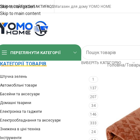
Skip to navigation
ОВИНИ САЙТУ
КОНТАКТИ
FAQS
Магазин для дому YOMO HOME
Skip to main content
ПЕРЕГЛЯНУТИ КАТЕГОРІЇ
ВИБЕРІТЬ КАТЕГОРІЮ
КАТЕГОРІЇ ТОВАРІВ
Головна
/
Товари
Штучна зелень
1
Автомобільні товари
137
Басейни та аксесуари
207
Домашні тварини
34
Електроніка та гаджети
146
Електрообладнання та аксесуари
333
Знижена в ціні техніка
24
Інструменти