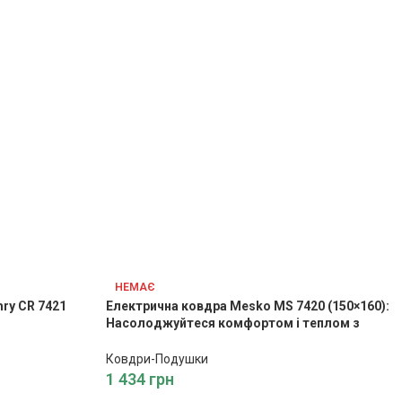
НЕМАЄ
ry CR 7421
Електрична ковдра Mesko MS 7420 (150×160):
Насолоджуйтеся комфортом і теплом з
електричною ковдрою Mesko
Ковдри-Подушки
1 434
грн