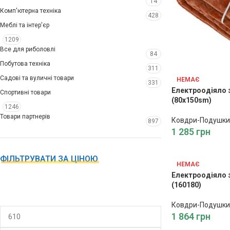
14
Комп'ютерна техніка
428
Меблі та інтер'єр
1209
Все для риболовлі
84
Побутова техніка
311
Садові та вуличні товари
НЕМАЄ
331
Електроодіяло 
Спортивні товари
(80x150sm)
1246
Товари партнерів
Ковдри-Подушки
897
1 285
грн
ФІЛЬТРУВАТИ ЗА ЦІНОЮ
НЕМАЄ
Електроодіяло 
(160180)
Ковдри-Подушки
1 864
грн