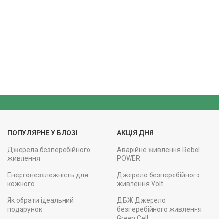
ПОПУЛЯРНЕ У БЛОЗІ
АКЦІЯ ДНЯ
Джерела безперебійного
Аварійне живлення Rebel
живлення
POWER
Енергонезалежність для
Джерело безперебійного
кожного
живлення Volt
Як обрати ідеальний
ДБЖ Джерело
подарунок
безперебійного живлення
Green Cell