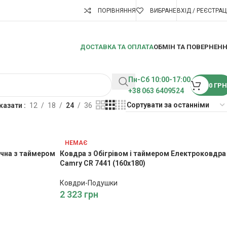
ПОРІВНЯННЯ
ВИБРАНЕ
ВХІД / РЕЄСТРАЦ
ДОСТАВКА ТА ОПЛАТА
ОБМІН ТА ПОВЕРНЕН
Пн-Сб 10:00-17:00
0
ГРН
+38 063 6409524
казати
12
18
24
36
НЕМАЄ
чна з таймером
Ковдра з Обігрівом і таймером Електроковдра
Camry CR 7441 (160х180)
Ковдри-Подушки
2 323
грн