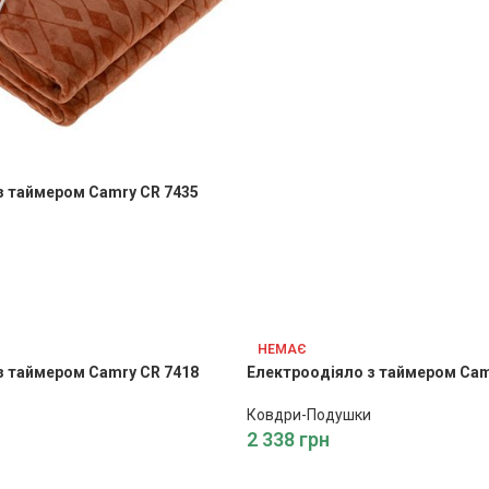
з таймером Camry CR 7435
НЕМАЄ
з таймером Camry CR 7418
Електроодіяло з таймером Cam
Ковдри-Подушки
2 338
грн