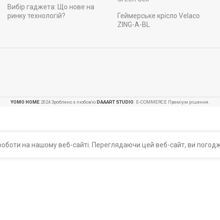
Вибір гаджета: Що нове на
ринку технологій?
Геймерське крісло Velaco
ZING-A-BL
YOMO HOME
2024 Зроблено з любов'ю
DAAART STUDIO
. E-COMMERCE Преміум рішення.
оботи на нашому веб-сайті. Переглядаючи цей веб-сайт, ви погодж