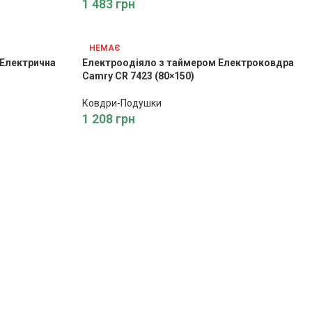
1 483
грн
НЕМАЄ
 Електрична
Електроодіяло з таймером Електроковдра
Camry CR 7423 (80×150)
Ковдри-Подушки
1 208
грн