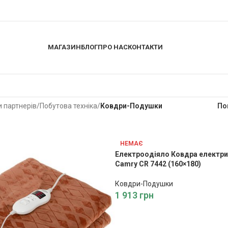
МАГАЗИН
БЛОГ
ПРО НАС
КОНТАКТИ
 партнерів
/
Побутова техніка
/
Ковдри-Подушки
По
НЕМАЄ
Електроодіяло Ковдра електри
Camry CR 7442 (160×180)
Ковдри-Подушки
1 913
грн