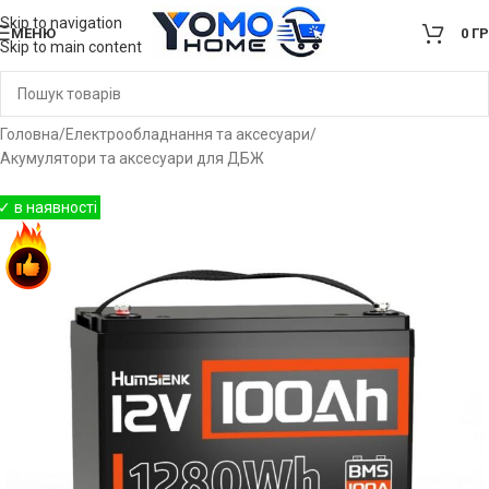
Skip to navigation
МЕНЮ
0
Г
Skip to main content
Головна
/
Електрообладнання та аксесуари
/
Акумулятори та аксесуари для ДБЖ