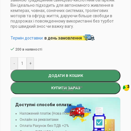
заміною традиційним свинцево-кислотним батареям.
Він ідеально підходить для автономного живлення в
кемперах, човнах, сонячних системах, тролінгових
моторів та офгрід-життя, даруючи більше свободи в
подорожах і повсякденному використанні без турбот
про швидкий знос чи важку вагу.
Термін доставки:
в день замовлення
200 в наявності
-
+
ДОДАТИ В КОШИК
КУПИТИ ЗАРАЗ
Доступні способи оплати:
Наложений платіж (Нова пошта)
Онлайн за реквізитами
Оплата Рахунок без ПДВ +2%