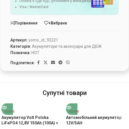
Оплата з ПДВ НДС (уточнюйте у менеджера)
Visa / MasterCard
Порівняння
+Вибране
Артикул:
yomo_id_92221
Категорія:
Акумулятори та аксесуари для ДБЖ
Позначка:
HOT
Поділитися:
Супутні товари
НЕМАЄ
НЕМАЄ
Акумулятор Volt Polska
Автомобільний акумулятор
LiFePO4 12,8V 150Ah (100A) +
12V/5AH
BM (6AKLI15012)