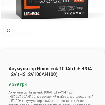
Клацніть, щоб збільшити
Акумулятор Humsienk 100Ah LiFePO4
12V (HS12V100AH100)
9 399
грн
Акумулятор Humsienk 100Ah LiFePO4 12V
(HS12V100AH100) це сучасний літій-залізо-фосфатний
(LiFePO4) акумулятор, який є легкою та надійною