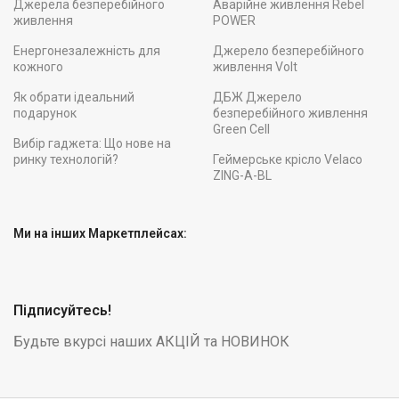
Джерела безперебійного
Аварійне живлення Rebel
живлення
POWER
Енергонезалежність для
Джерело безперебійного
кожного
живлення Volt
Як обрати ідеальний
ДБЖ Джерело
подарунок
безперебійного живлення
Green Cell
Вибір гаджета: Що нове на
ринку технологій?
Геймерське крісло Velaco
ZING-A-BL
Ми на інших Маркетплейсах:
Підписуйтесь!
Будьте вкурсі наших АКЦІЙ та НОВИНОК