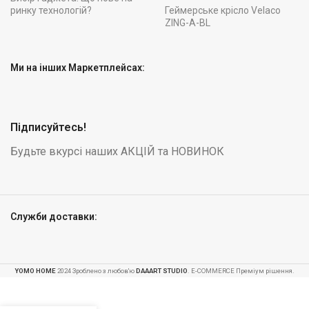
ринку технологій?
Геймерське крісло Velaco
ZING-A-BL
Ми на інших Маркетплейсах:
Підписуйтесь!
Будьте вкурсі наших АКЦІЙ та НОВИНОК
Служби доставки:
YOMO HOME
2024 Зроблено з любов'ю
DAAART STUDIO
. E-COMMERCE Преміум рішення.
Посилений садовий