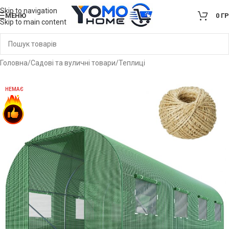
Skip to navigation
МЕНЮ
0
Г
Skip to main content
Головна
/
Садові та вуличні товари
/
Теплиці
НЕМАЄ