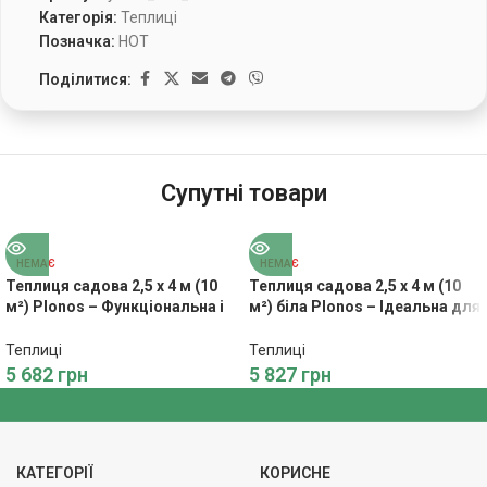
Категорія:
Теплиці
Позначка:
HOT
Поділитися:
Супутні товари
НЕМАЄ
НЕМАЄ
Теплиця садова 2,5 x 4 м (10
Теплиця садова 2,5 x 4 м (10
м²) Plonos – Функціональна і
м²) біла Plonos – Ідеальна для
надійна для будь-яких умов
розсади
Теплиці
Теплиці
5 682
грн
5 827
грн
КАТЕГОРІЇ
КОРИСНЕ