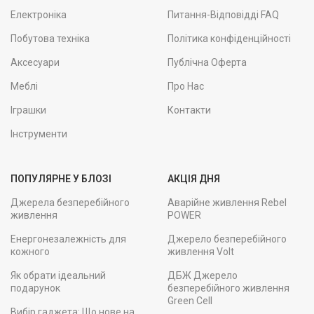
Електроніка
Питання-Відповідді FAQ
Побутова техніка
Політика конфіденційності
Аксесуари
Публічна Оферта
Меблі
Про Нас
Іграшки
Контакти
Інструменти
ПОПУЛЯРНЕ У БЛОЗІ
АКЦІЯ ДНЯ
Джерела безперебійного
Аварійне живлення Rebel
живлення
POWER
Енергонезалежність для
Джерело безперебійного
кожного
живлення Volt
Як обрати ідеальний
ДБЖ Джерело
подарунок
безперебійного живлення
Green Cell
Вибір гаджета: Що нове на