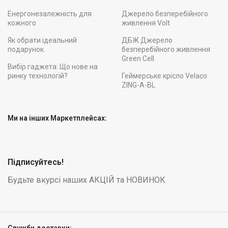
Енергонезалежність для
Джерело безперебійного
кожного
живлення Volt
Як обрати ідеальний
ДБЖ Джерело
подарунок
безперебійного живлення
Green Cell
Вибір гаджета: Що нове на
ринку технологій?
Геймерське крісло Velaco
ZING-A-BL
Ми на інших Маркетплейсах:
Підписуйтесь!
Будьте вкурсі наших АКЦІЙ та НОВИНОК