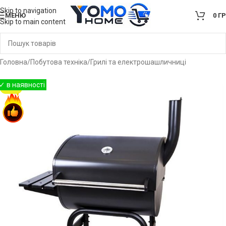
Skip to navigation
МЕНЮ
0
Г
Skip to main content
Головна
/
Побутова техніка
/
Грилі та електрошашличниці
-26%