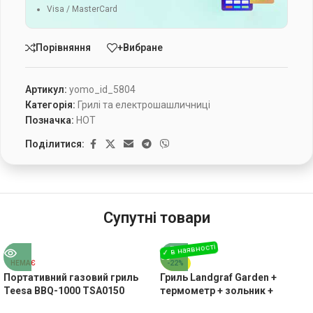
Visa / MasterCard
Порівняння
+Вибране
Артикул:
yomo_id_5804
Категорія:
Грилі та електрошашличниці
Позначка:
HOT
Поділитися:
Супутні товари
НЕМАЄ
-22%
Портативний газовий гриль
Гриль Landgraf Garden +
Teesa BBQ-1000 TSA0150
термометр + зольник +
полиця зручність і комфорт