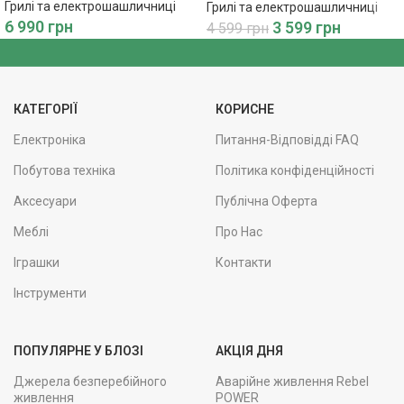
для вашого барбекю
Грилі та електрошашличниці
Грилі та електрошашличниці
6 990
грн
3 599
грн
4 599
грн
КАТЕГОРІЇ
КОРИСНЕ
Електроніка
Питання-Відповідді FAQ
Побутова техніка
Політика конфіденційності
Аксесуари
Публічна Оферта
Меблі
Про Нас
Іграшки
Контакти
Інструменти
ПОПУЛЯРНЕ У БЛОЗІ
АКЦІЯ ДНЯ
Джерела безперебійного
Аварійне живлення Rebel
живлення
POWER