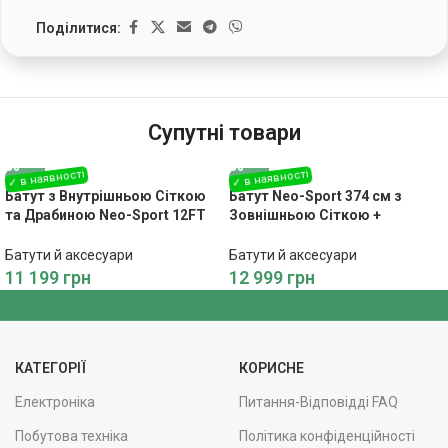
Поділитися:
Супутні товари
Батут з Внутрішньою Сіткою
Батут Neo-Sport 374 см з
та Драбиною Neo-Sport 12FT
Зовнішньою Сіткою +
374 см – Безпечні Розваги для
Драбинка – Простір і Безпека
Всієї Родини
для Активних Ігор
Батути й аксесуари
Батути й аксесуари
11 199
грн
12 999
грн
КАТЕГОРІЇ
КОРИСНЕ
Електроніка
Питання-Відповідді FAQ
Побутова техніка
Політика конфіденційності