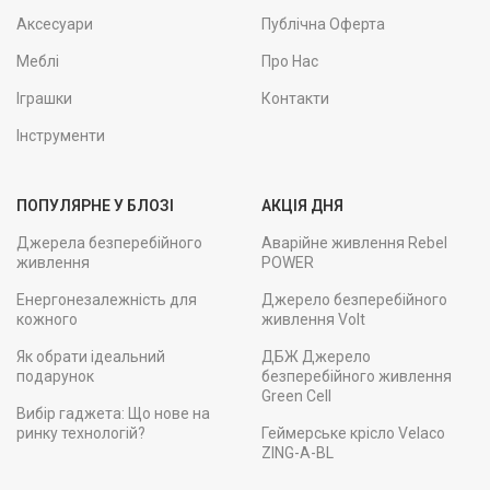
Аксесуари
Публічна Оферта
Меблі
Про Нас
Іграшки
Контакти
Інструменти
ПОПУЛЯРНЕ У БЛОЗІ
АКЦІЯ ДНЯ
Джерела безперебійного
Аварійне живлення Rebel
живлення
POWER
Енергонезалежність для
Джерело безперебійного
кожного
живлення Volt
Як обрати ідеальний
ДБЖ Джерело
подарунок
безперебійного живлення
Green Cell
Вибір гаджета: Що нове на
ринку технологій?
Геймерське крісло Velaco
ZING-A-BL