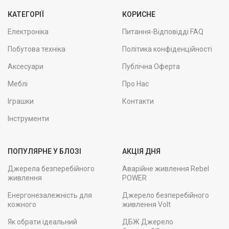
КАТЕГОРІЇ
КОРИСНЕ
Електроніка
Питання-Відповідді FAQ
Побутова техніка
Політика конфіденційності
Аксесуари
Публічна Оферта
Меблі
Про Нас
Іграшки
Контакти
Інструменти
ПОПУЛЯРНЕ У БЛОЗІ
АКЦІЯ ДНЯ
Джерела безперебійного
Аварійне живлення Rebel
живлення
POWER
Енергонезалежність для
Джерело безперебійного
кожного
живлення Volt
Як обрати ідеальний
ДБЖ Джерело