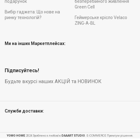
подарунок
безперебійного живлення
Green Cell
Вибір гаджета: Що нове на
ринку технологій?
Геймерське крісло Velaco
ZING-A-BL
Ми на інших Маркетплейсах:
Підписуйтесь!
Будьте вкурсі наших АКЦІЙ та НОВИНОК
Служби доставки:
Батут
садовий
YOMO HOME
2024 Зроблено з любов'ю
DAAART STUDIO
. E-COMMERCE Преміум рішення.