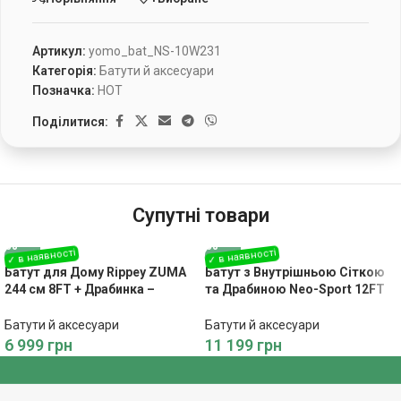
Артикул:
yomo_bat_NS-10W231
Категорія:
Батути й аксесуари
Позначка:
HOT
Поділитися:
Супутні товари
Батут для Дому Rippey ZUMA
Батут з Внутрішньою Сіткою
244 см 8FT + Драбинка –
та Драбиною Neo-Sport 12FT
Розваги та Активний
374 см – Безпечні Розваги для
Відпочинок
Всієї Родини
Батути й аксесуари
Батути й аксесуари
6 999
грн
11 199
грн