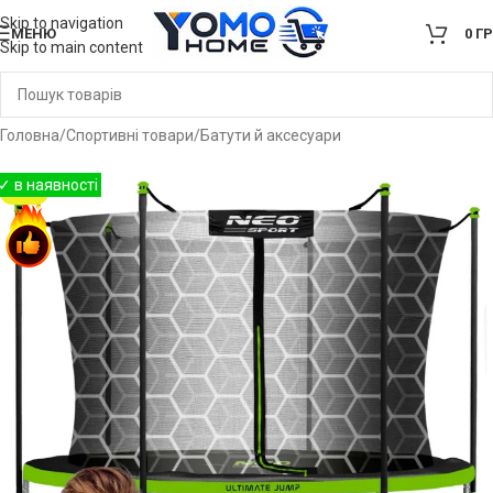
Skip to navigation
МЕНЮ
0
Г
Skip to main content
Головна
/
Спортивні товари
/
Батути й аксесуари
-10%