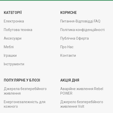
КАТЕГОРІЇ
КОРИСНЕ
Електроніка
Питання-Відповідді FAQ
Побутова техніка
Політика конфіденційності
Аксесуари
Публічна Оферта
Меблі
Про Нас
Іграшки
Контакти
Інструменти
ПОПУЛЯРНЕ У БЛОЗІ
АКЦІЯ ДНЯ
Джерела безперебійного
Аварійне живлення Rebel
живлення
POWER
Енергонезалежність для
Джерело безперебійного
кожного
живлення Volt