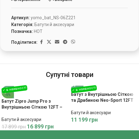
Артикул:
yomo_bat_NS-06Z221
Категорія:
Батути й аксесуари
Позначка:
HOT
Поділитися:
Супутні товари
Батут з Внутрішньою Сіткою
-6%
та Драбиною Neo-Sport 12FT
Батут Zipro Jump Pro з
374 см – Безпечні Розваги для
Внутрішньою Сіткою 12FT –
Всієї Родини
Батути й аксесуари
Безпечний та Комфортний для
Дітей
11 199
грн
Батути й аксесуари
16 899
грн
17 899
грн