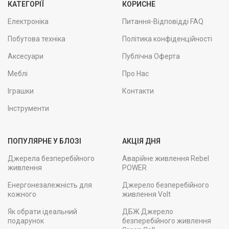
КАТЕГОРІЇ
КОРИСНЕ
Електроніка
Питання-Відповідді FAQ
Побутова техніка
Політика конфіденційності
Аксесуари
Публічна Оферта
Меблі
Про Нас
Іграшки
Контакти
Інструменти
ПОПУЛЯРНЕ У БЛОЗІ
АКЦІЯ ДНЯ
Джерела безперебійного
Аварійне живлення Rebel
живлення
POWER
Енергонезалежність для
Джерело безперебійного
кожного
живлення Volt
Як обрати ідеальний
ДБЖ Джерело
подарунок
безперебійного живлення