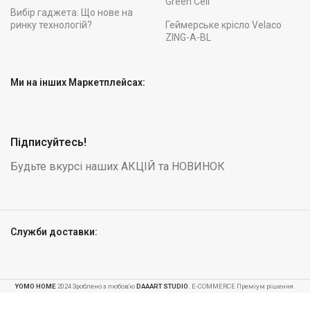
Green Cell
Вибір гаджета: Що нове на
ринку технологій?
Геймерське крісло Velaco
ZING-A-BL
Ми на інших Маркетплейсах:
Підписуйтесь!
Будьте вкурсі наших АКЦІЙ та НОВИНОК
Служби доставки:
Батут
YOMO HOME
2024 Зроблено з любов'ю
DAAART STUDIO
. E-COMMERCE Преміум рішення.
садовий
для дітей
-
+