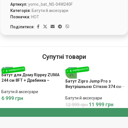
Артикул:
yomo_bat_NS-04W240F
Категорія:
Батути й аксесуари
Позначка:
HOT
Поділитися:
Супутні товари
Батут для Дому Rippey ZUMA
-8%
244 см 8FT + Драбинка –
Батут Zipro Jump Pro з
Розваги та Активний
Внутрішньою Сіткою 374 см –
Відпочинок
Батути й аксесуари
Великий і Безпечний для
Розваг
6 999
грн
Батути й аксесуари
11 999
грн
12 999
грн