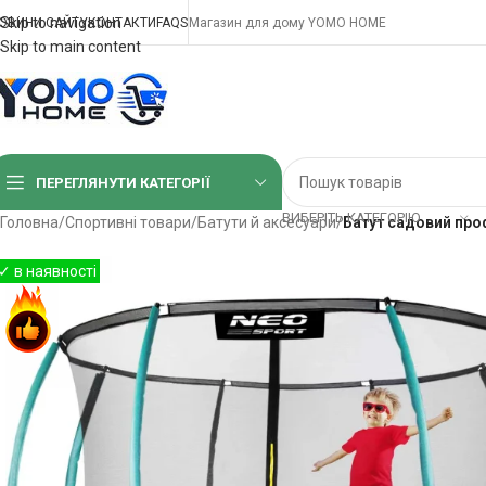
Skip to navigation
ОВИНИ САЙТУ
КОНТАКТИ
FAQS
Магазин для дому YOMO HOME
Skip to main content
ПЕРЕГЛЯНУТИ КАТЕГОРІЇ
ВИБЕРІТЬ КАТЕГОРІЮ
Головна
/
Спортивні товари
/
Батути й аксесуари
/
Батут садовий про