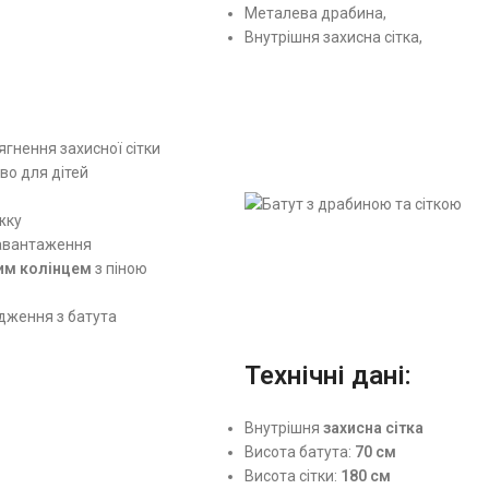
Металева драбина,
Внутрішня захисна сітка,
гнення захисної сітки
во для дітей
жку
навантаження
им колінцем
з піною
дження з батута
Технічні дані:
Внутрішня
захисна сітка
Висота батута:
70 см
Висота сітки:
180 см