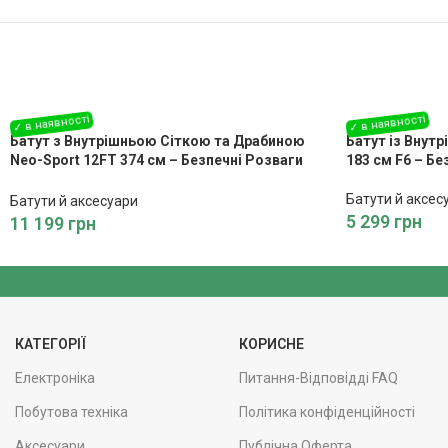
Батут з Внутрішньою Сіткою та Драбиною
Батут із Внут
Neo-Sport 12FT 374 см – Безпечні Розваги
183 см F6 – Бе
для Всієї Родини
Батути й аксес
Батути й аксесуари
5 299
грн
11 199
грн
КАТЕГОРІЇ
КОРИСНЕ
Електроніка
Питання-Відповідді FAQ
Побутова техніка
Політика конфіденційності
Аксесуари
Публічна Оферта