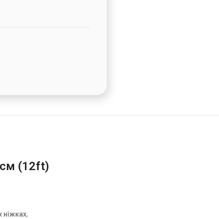
см (12ft)
х ніжках
,