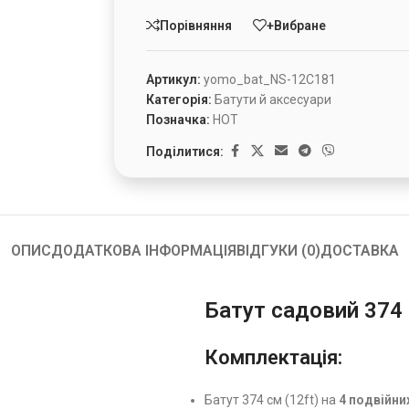
Порівняння
+Вибране
Артикул:
yomo_bat_NS-12C181
Категорія:
Батути й аксесуари
Позначка:
HOT
Поділитися:
ОПИС
ДОДАТКОВА ІНФОРМАЦІЯ
ВІДГУКИ (0)
ДОСТАВКА
Батут садовий 374 
Комплектація:
Батут 374 см (12ft) на
4 подвійни