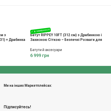
см з
Батут RIPPEY 10FT (312 см) з Драбинкою і
31) + Драбинка
Захисною Сіткою – Безпечні Розваги для
Дітей
Батути й аксесуари
6 999
грн
Ми на інших Маркетплейсах:
Підписуйтесь!