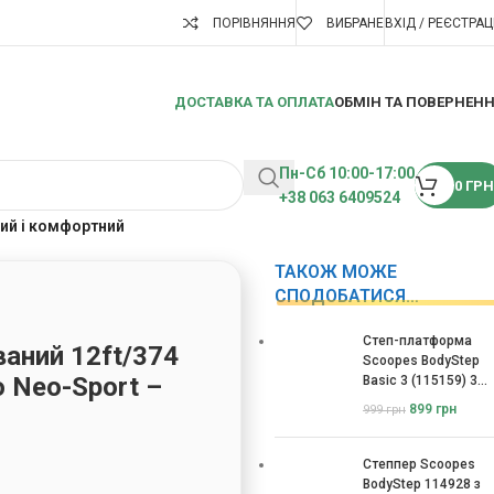
ПОРІВНЯННЯ
ВИБРАНЕ
ВХІД / РЕЄСТРАЦ
ДОСТАВКА ТА ОПЛАТА
ОБМІН ТА ПОВЕРНЕН
Пн-Сб 10:00-17:00
0
ГРН
+38 063 6409524
ний і комфортний
ТАКОЖ МОЖЕ
СПОДОБАТИСЯ…
Степ-платформа
аний 12ft/374
Scoopes BodyStep
 Neo-Sport –
Basic 3 (115159) 3
рівні
899
грн
999
грн
Степпер Scoopes
BodyStep 114928 з