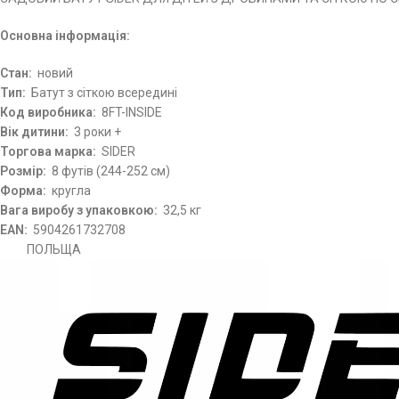
Основна інформація:
Стан:
новий
Тип:
Батут з сіткою всередині
Код виробника:
8FT-INSIDE
Вік дитини:
3 роки +
Торгова марка:
SIDER
Розмір:
8 футів (244-252 см)
Форма:
кругла
Вага виробу з упаковкою:
32,5 кг
EAN:
5904261732708
ПОЛЬЩА