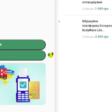
еспандерами
1 999
грн
2 499
грн
Вібраційна
платформа Scoopes
BodyWave Lite
115074
3 399
грн
4 399
грн
К
)