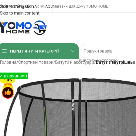
Skip to navigation
ОВИНИ САЙТУ
КОНТАКТИ
FAQS
Магазин для дому YOMO HOME
Skip to main content
ПЕРЕГЛЯНУТИ КАТЕГОРІЇ
ВИБЕРІТЬ КАТЕГОРІЮ
Головна
/
Спортивні товари
/
Батути й аксесуари
/
Батут з внутрішньо
-14%