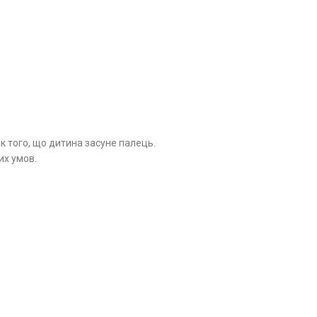
к того, що дитина засуне палець.
их умов.