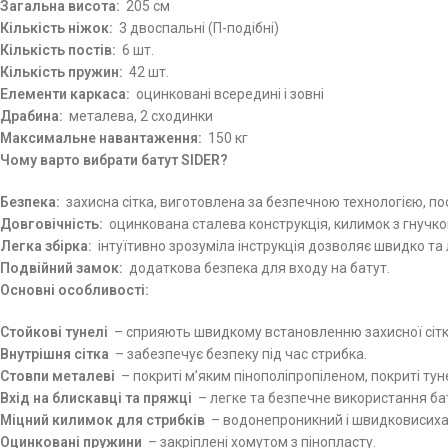
Загальна висота:
205 см
Кількість ніжок:
3 двоспальні (П-подібні)
Кількість постів:
6 шт.
Кількість пружин:
42 шт.
Елементи каркаса:
оцинковані всередині і зовні
Драбина:
металева, 2 сходинки
Максимальне навантаження:
150 кг
Чому варто вибрати батут SIDER?
Безпека:
захисна сітка, виготовлена ​​за безпечною технологією, 
Довговічність:
оцинкована сталева конструкція, килимок з гнучког
Легка збірка:
інтуїтивно зрозуміла інструкція дозволяє швидко та л
Подвійний замок:
додаткова безпека для входу на батут.
Основні особливості:
Стойкові тунелі
– сприяють швидкому встановленню захисної сітк
Внутрішня сітка
– забезпечує безпеку під час стрибка.
Стовпи металеві
– покриті м’яким пінополіпропіленом, покриті тун
Вхід на блискавці та пряжці
– легке та безпечне використання ба
Міцний килимок для стрибків
– водонепроникний і швидковисихаю
Оцинковані пружини
– закріплені хомутом з пінопласту.