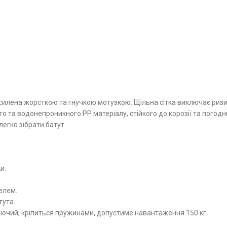
посилена жорсткою та гнучкою мотузкою. Щільна сітка виключає ризи
о та водонепроникного PP матеріалу, стійкого до корозії та погодн
егко зібрати батут.
и.
елем.
тута.
чий, кріпиться пружинами, допустиме навантаження 150 кг.