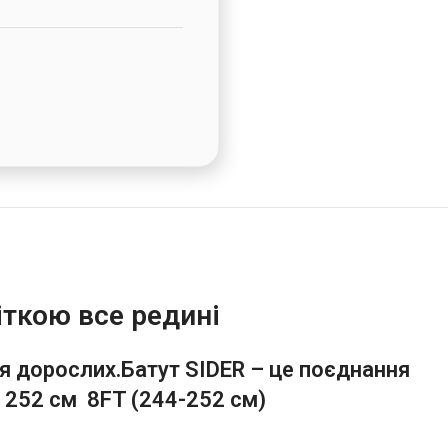
іткою все редині
ля дорослих.Батут SIDER – це поєднання
r 252 см 8FT (244-252 см)