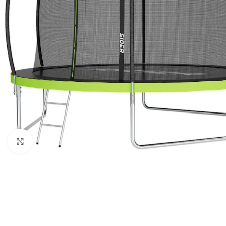
Клацніть, щоб збільшити