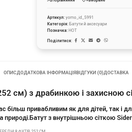
Артикул:
yomo_id_5991
Категорія:
Батути й аксесуари
Позначка:
HOT
Поділитися:
ОПИС
ДОДАТКОВА ІНФОРМАЦІЯ
ВІДГУКИ (0)
ДОСТАВКА
252 см) з драбинкою і захисною с
ас більш привабливим як для дітей, так і д
на природі.Батут з внутрішньою сіткою Side
РЕДНІ 8 ФУТІВ 252 СМ