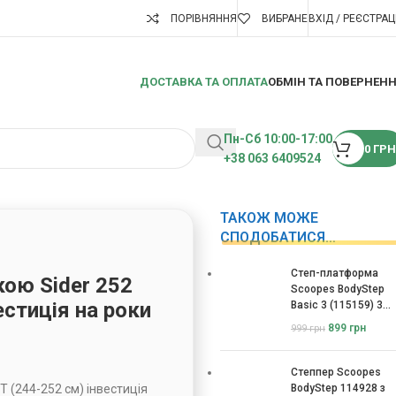
ПОРІВНЯННЯ
ВИБРАНЕ
ВХІД / РЕЄСТРАЦ
ДОСТАВКА ТА ОПЛАТА
ОБМІН ТА ПОВЕРНЕН
Пн-Сб 10:00-17:00
0
ГРН
+38 063 6409524
ТАКОЖ МОЖЕ
СПОДОБАТИСЯ…
Степ-платформа
кою Sider 252
Scoopes BodyStep
естиція на роки
Basic 3 (115159) 3
рівні
899
грн
999
грн
Степпер Scoopes
T (244-252 см) інвестиція
BodyStep 114928 з