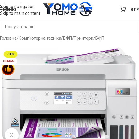
Skip to navigation
МЕНЮ
0
Г
Skip to main content
Головна
/
Комп'ютерна техніка
/
БФП/Принтери
/
БФП
-10%
НЕМАЄ
Клацніть, щоб збільшити