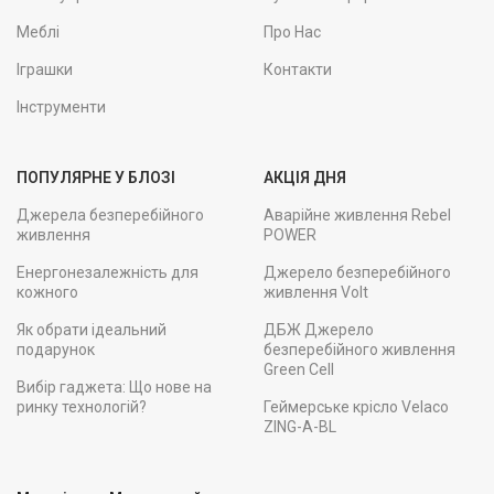
Меблі
Про Нас
Іграшки
Контакти
Інструменти
ПОПУЛЯРНЕ У БЛОЗІ
АКЦІЯ ДНЯ
Джерела безперебійного
Аварійне живлення Rebel
живлення
POWER
Енергонезалежність для
Джерело безперебійного
кожного
живлення Volt
Як обрати ідеальний
ДБЖ Джерело
подарунок
безперебійного живлення
Green Cell
Вибір гаджета: Що нове на
ринку технологій?
Геймерське крісло Velaco
ZING-A-BL