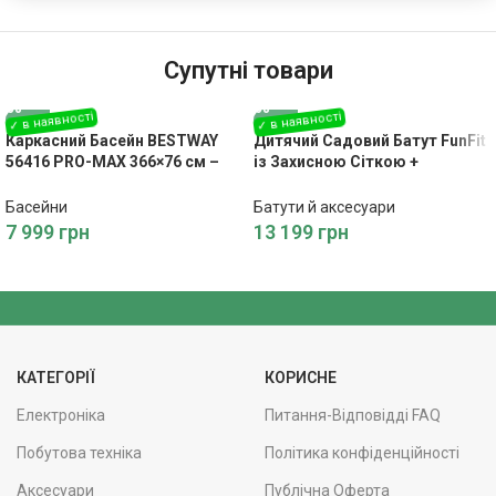
Супутні товари
Каркасний Басейн BESTWAY
Дитячий Садовий Батут FunFit
56416 PRO-MAX 366×76 см –
із Захисною Сіткою +
Літній Відпочинок
Драбинка 374 см
Басейни
Батути й аксесуари
7 999
грн
13 199
грн
КАТЕГОРІЇ
КОРИСНЕ
Електроніка
Питання-Відповідді FAQ
Побутова техніка
Політика конфіденційності
Аксесуари
Публічна Оферта