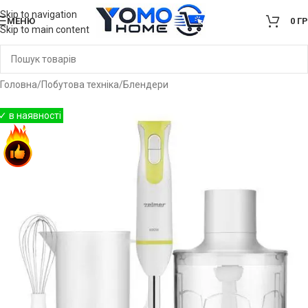
Skip to navigation
МЕНЮ
0
Г
Skip to main content
Головна
/
Побутова техніка
/
Блендери