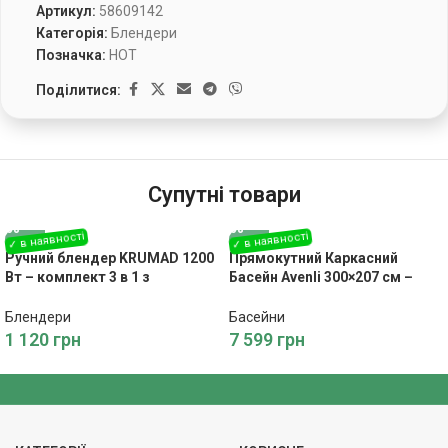
Артикул:
58609142
Категорія:
Блендери
Позначка:
HOT
Поділитися:
Супутні товари
Ручний блендер KRUMAD 1200
Прямокутний Каркасний
Вт – комплект 3 в 1 з
Басейн Avenli 300×207 см –
контейнером, вінчиком та
Комплект 15 в 1
подрібнювачем KMD152
Блендери
Басейни
1 120
грн
7 599
грн