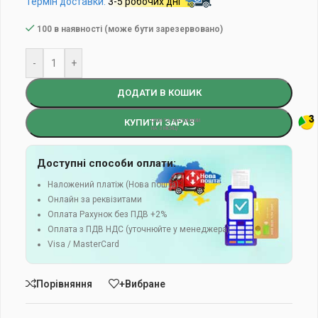
Термін доставки:
3-5 робочих дні
100 в наявності (може бути зарезервовано)
-
+
ДОДАТИ В КОШИК
КУПИТИ ЗАРАЗ
Доступні способи оплати:
Наложений платіж (Нова пошта)
Онлайн за реквізитами
Оплата Рахунок без ПДВ +2%
Оплата з ПДВ НДС (уточнюйте у менеджера)
Visa / MasterCard
Порівняння
+Вибране