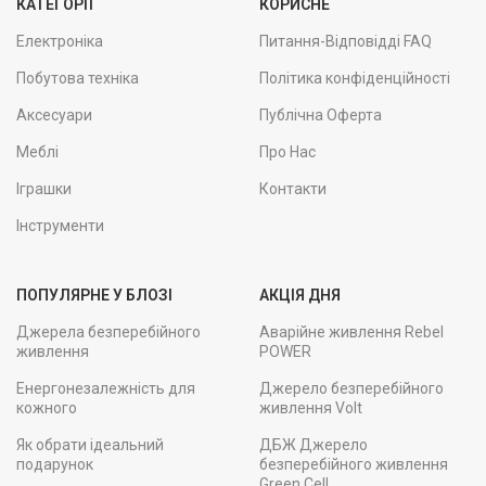
КАТЕГОРІЇ
КОРИСНЕ
Електроніка
Питання-Відповідді FAQ
Побутова техніка
Політика конфіденційності
Аксесуари
Публічна Оферта
Меблі
Про Нас
Іграшки
Контакти
Інструменти
ПОПУЛЯРНЕ У БЛОЗІ
АКЦІЯ ДНЯ
Джерела безперебійного
Аварійне живлення Rebel
живлення
POWER
Енергонезалежність для
Джерело безперебійного
кожного
живлення Volt
Як обрати ідеальний
ДБЖ Джерело
подарунок
безперебійного живлення
Green Cell