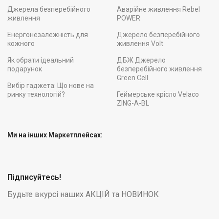
Джерела безперебійного
Аварійне живлення Rebel
живлення
POWER
Енергонезалежність для
Джерело безперебійного
кожного
живлення Volt
Як обрати ідеальний
ДБЖ Джерело
подарунок
безперебійного живлення
Green Cell
Вибір гаджета: Що нове на
ринку технологій?
Геймерське крісло Velaco
ZING-A-BL
Ми на інших Маркетплейсах:
Підписуйтесь!
Будьте вкурсі наших АКЦІЙ та НОВИНОК