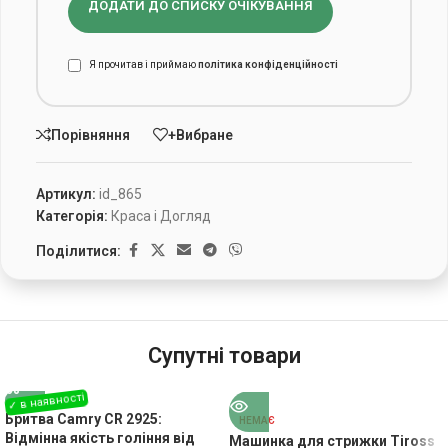
ДОДАТИ ДО СПИСКУ ОЧІКУВАННЯ
Я прочитав і приймаю
політика конфіденційності
Порівняння
+Вибране
Артикул:
id_865
Категорія:
Краса і Догляд
Поділитися:
Супутні товари
Бритва Camry CR 2925:
НЕМАЄ
Відмінна якість гоління від
Машинка для стрижки Tiross