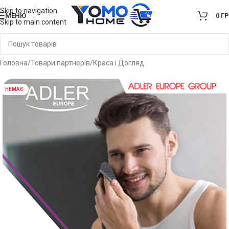
Skip to navigation
МЕНЮ
0
Г
Skip to main content
Головна
/
Товари партнерів
/
Краса і Догляд
НЕМАЄ