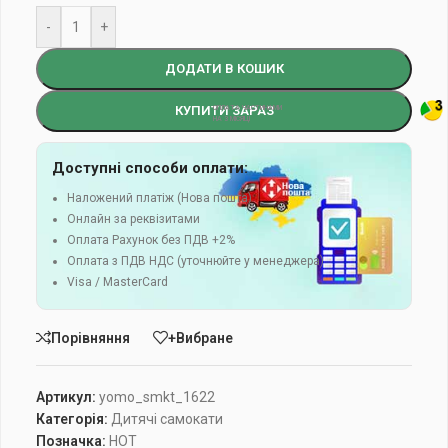
-
+
ДОДАТИ В КОШИК
КУПИТИ ЗАРАЗ
Доступні способи оплати:
Наложений платіж (Нова пошта)
Онлайн за реквізитами
Оплата Рахунок без ПДВ +2%
Оплата з ПДВ НДС (уточнюйте у менеджера)
Visa / MasterCard
Порівняння
+Вибране
Артикул:
yomo_smkt_1622
Категорія:
Дитячі самокати
Позначка:
HOT