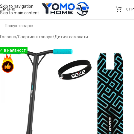
Skip to navigation
МЕНЮ
0
Г
Skip to main content
Головна
/
Спортивні товари
/
Дитячі самокати