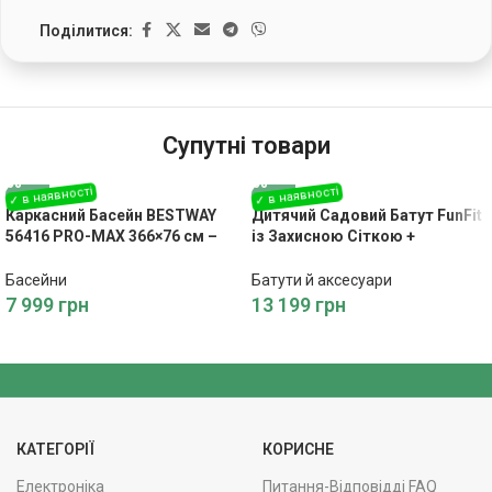
Поділитися:
Супутні товари
Каркасний Басейн BESTWAY
Дитячий Садовий Батут FunFit
56416 PRO-MAX 366×76 см –
із Захисною Сіткою +
Літній Відпочинок
Драбинка 374 см
Басейни
Батути й аксесуари
7 999
грн
13 199
грн
КАТЕГОРІЇ
КОРИСНЕ
Електроніка
Питання-Відповідді FAQ