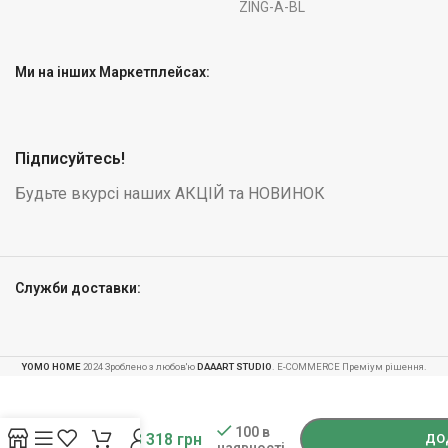
ZING-A-BL
Ми на інших Маркетплейсах:
Підписуйтесь!
Будьте вкурсі наших АКЦІЙ та НОВИНОК
Служби доставки:
YOMO HOME
2024 Зроблено з любов'ю
DAAART STUDIO
. E-COMMERCE Преміум рішення.
-
+
Чорний
трюковий
100 в
3 318
грн
ДО
наявності