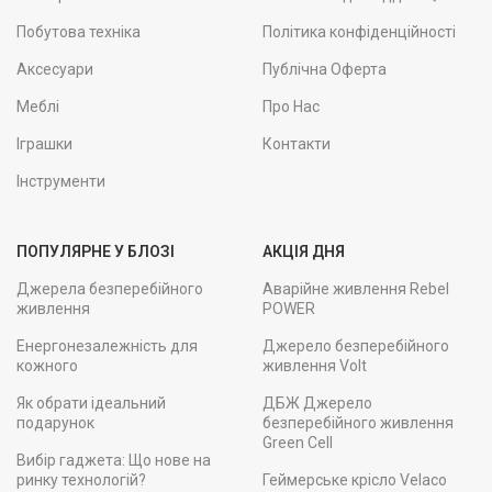
Побутова техніка
Політика конфіденційності
Аксесуари
Публічна Оферта
Меблі
Про Нас
Іграшки
Контакти
Інструменти
ПОПУЛЯРНЕ У БЛОЗІ
АКЦІЯ ДНЯ
Джерела безперебійного
Аварійне живлення Rebel
живлення
POWER
Енергонезалежність для
Джерело безперебійного
кожного
живлення Volt
Як обрати ідеальний
ДБЖ Джерело
подарунок
безперебійного живлення
Green Cell
Вибір гаджета: Що нове на
ринку технологій?
Геймерське крісло Velaco