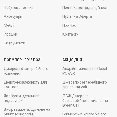
Побутова техніка
Політика конфіденційності
Аксесуари
Публічна Оферта
Меблі
Про Нас
Іграшки
Контакти
Інструменти
ПОПУЛЯРНЕ У БЛОЗІ
АКЦІЯ ДНЯ
Джерела безперебійного
Аварійне живлення Rebel
живлення
POWER
Енергонезалежність для
Джерело безперебійного
кожного
живлення Volt
Як обрати ідеальний
ДБЖ Джерело
подарунок
безперебійного живлення
Green Cell
Вибір гаджета: Що нове на
ринку технологій?
Геймерське крісло Velaco