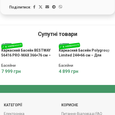
Поділитися:
Супутні товари
Каркасний Басейн BESTWAY
Каркасний Басейн Polygroup
56416 PRO-MAX 366×76 см –
Limited 244×66 см – Для
Літній Відпочинок
Відпочинку на Воді
Басейни
Басейни
7 999
грн
4 899
грн
КАТЕГОРІЇ
КОРИСНЕ
Електроніка
Питання-Відповідді FAQ