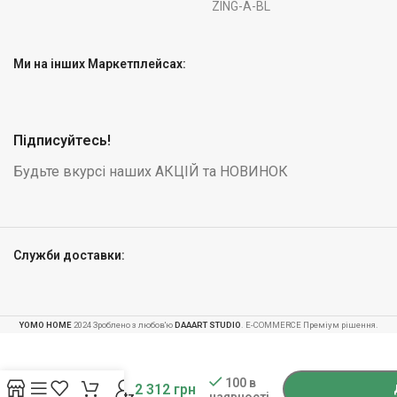
ZING-A-BL
Ми на інших Маркетплейсах:
Підписуйтесь!
Будьте вкурсі наших АКЦІЙ та НОВИНОК
Служби доставки:
YOMO HOME
2024 Зроблено з любов'ю
DAAART STUDIO
. E-COMMERCE Преміум рішення.
-
+
Домашнє
радіо
100 в
2 312
грн
наявності