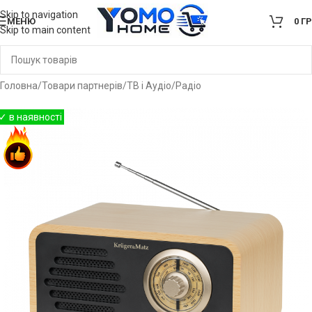
Skip to navigation
МЕНЮ
0
Г
Skip to main content
Головна
/
Товари партнерів
/
ТВ і Аудіо
/
Радіо