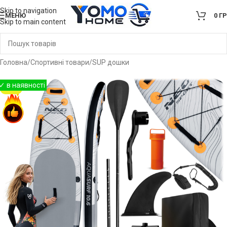
Skip to navigation
МЕНЮ
0
Г
Skip to main content
Головна
/
Спортивні товари
/
SUP дошки
-12%