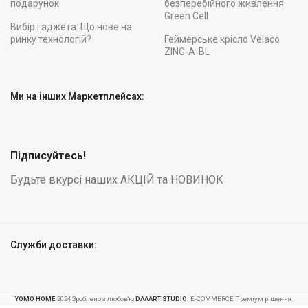
подарунок
безперебійного живлення
Green Cell
Вибір гаджета: Що нове на
ринку технологій?
Геймерське крісло Velaco
ZING-A-BL
Ми на інших Маркетплейсах:
Підписуйтесь!
Будьте вкурсі наших АКЦІЙ та НОВИНОК
Служби доставки:
Дошка
для SUP
YOMO HOME
2024 Зроблено з любов'ю
DAAART STUDIO
. E-COMMERCE Преміум рішення.