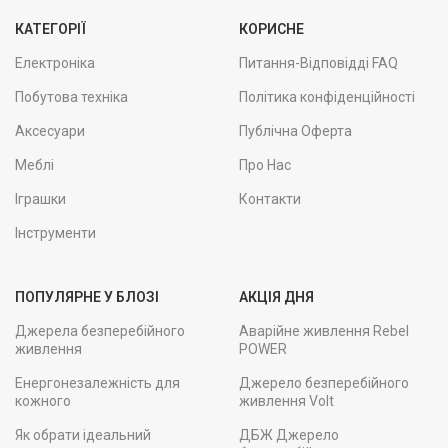
КАТЕГОРІЇ
КОРИСНЕ
Електроніка
Питання-Відповідді FAQ
Побутова техніка
Політика конфіденційності
Аксесуари
Публічна Оферта
Меблі
Про Нас
Іграшки
Контакти
Інструменти
ПОПУЛЯРНЕ У БЛОЗІ
АКЦІЯ ДНЯ
Джерела безперебійного
Аварійне живлення Rebel
живлення
POWER
Енергонезалежність для
Джерело безперебійного
кожного
живлення Volt
Як обрати ідеальний
ДБЖ Джерело