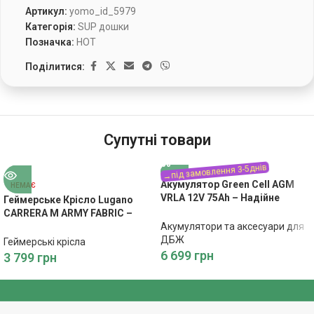
Артикул:
yomo_id_5979
Категорія:
SUP дошки
Позначка:
HOT
Поділитися:
Супутні товари
Акумулятор Green Cell AGM
НЕМАЄ
VRLA 12V 75Ah – Надійне
Геймерське Крісло Lugano
Живлення
CARRERA M ARMY FABRIC –
Акумулятори та аксесуари для
Зручність та Стиль
ДБЖ
Геймерські крісла
6 699
грн
3 799
грн