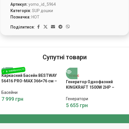
Артикул:
yomo_id_5964
Категорія:
SUP дошки
Позначка:
HOT
Поділитися:
Супутні товари
Каркасний Басейн BESTWAY
НЕМАЄ
56416 PRO-MAX 366×76 см –
Генератор Однофазний
Літній Відпочинок
KINGKRAFT 1500W 2HP –
Басейни
Економне Живлення
7 999
грн
Генератори
5 655
грн