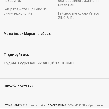
подарунок
безперебійного живлення
Green Cell
Вибір гаджета: Що нове на
ринку технологій?
Геймерське крісло Velaco
ZING-A-BL
Ми на інших Маркетплейсах:
Підписуйтесь!
Будьте вкурсі наших АКЦІЙ та НОВИНОК
Служби доставки:
Дошка
Thunder
YOMO HOME
2024 Зроблено з любов'ю
DAAART STUDIO
. E-COMMERCE Преміум рішення.
VOLCA