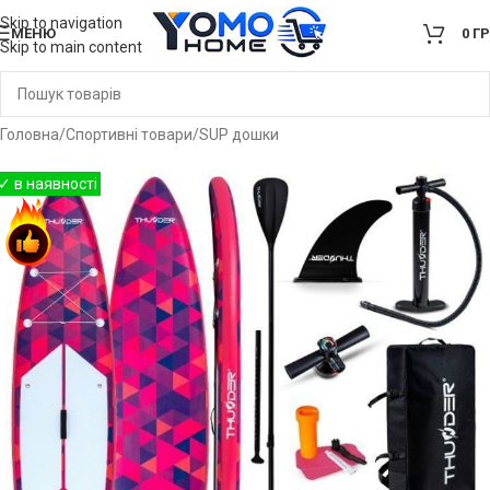
Skip to navigation
МЕНЮ
0
Г
Skip to main content
Головна
/
Спортивні товари
/
SUP дошки