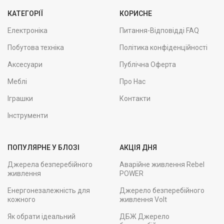
КАТЕГОРІЇ
КОРИСНЕ
Електроніка
Питання-Відповідді FAQ
Побутова техніка
Політика конфіденційності
Аксесуари
Публічна Оферта
Меблі
Про Нас
Іграшки
Контакти
Інструменти
ПОПУЛЯРНЕ У БЛОЗІ
АКЦІЯ ДНЯ
Джерела безперебійного
Аварійне живлення Rebel
живлення
POWER
Енергонезалежність для
Джерело безперебійного
кожного
живлення Volt
Як обрати ідеальний
ДБЖ Джерело