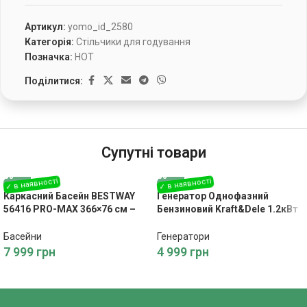
Артикул:
yomo_id_2580
Категорія:
Стільчики для годування
Позначка:
HOT
Поділитися:
Супутні товари
Каркасний Басейн BESTWAY
Генератор Однофазний
56416 PRO-MAX 366×76 см –
Бензиновий Kraft&Dele 1.2кВт
Літній Відпочинок
1200W KD109
Басейни
Генератори
7 999
грн
4 999
грн