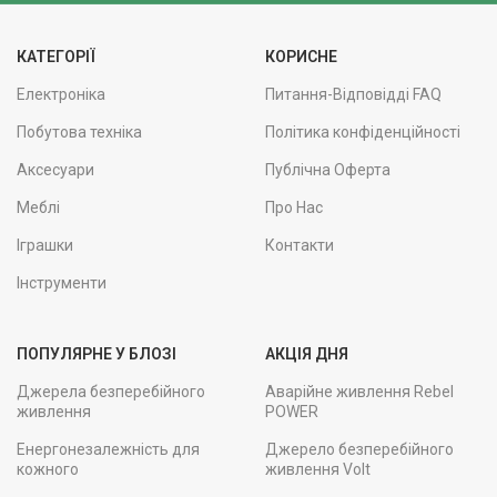
КАТЕГОРІЇ
КОРИСНЕ
Електроніка
Питання-Відповідді FAQ
Побутова техніка
Політика конфіденційності
Аксесуари
Публічна Оферта
Меблі
Про Нас
Іграшки
Контакти
Інструменти
ПОПУЛЯРНЕ У БЛОЗІ
АКЦІЯ ДНЯ
Джерела безперебійного
Аварійне живлення Rebel
живлення
POWER
Енергонезалежність для
Джерело безперебійного
кожного
живлення Volt