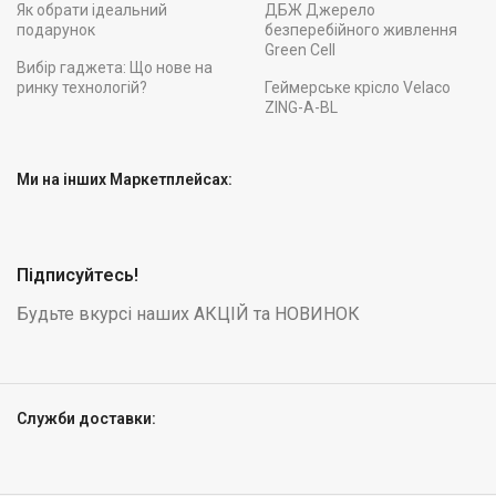
Як обрати ідеальний
ДБЖ Джерело
подарунок
безперебійного живлення
Green Cell
Вибір гаджета: Що нове на
ринку технологій?
Геймерське крісло Velaco
ZING-A-BL
Ми на інших Маркетплейсах:
Підписуйтесь!
Будьте вкурсі наших АКЦІЙ та НОВИНОК
Служби доставки:
Дитячий
стільчик
для