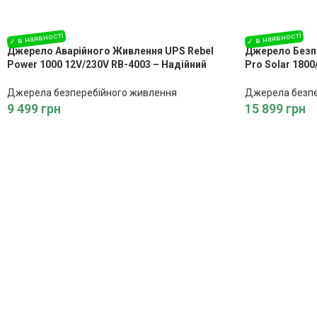
Джерело Аварійного Живлення UPS Rebel
Джерело Безп
Power 1000 12V/230V RB-4003 – Надійний
Pro Solar 180
Захист для Ваших Електронних Пристроїв
Захист для Ва
Джерела безперебійного живлення
Джерела безпе
9 499
грн
15 899
грн