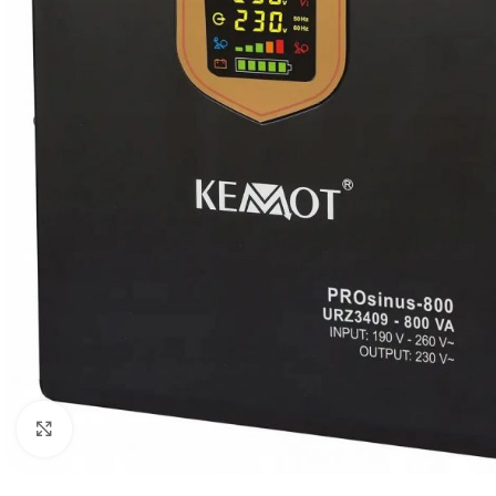
Клацніть, щоб збільшити