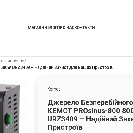
МАГАЗИН
БЛОГ
ПРО НАС
КОНТАКТИ
го живлення
/
500W URZ3409 – Надійний Захист для Ваших Пристроїв
Kemot
Джерело Безперебійног
KEMOT PROsinus-800 80
URZ3409 – Надійний Зах
Пристроїв