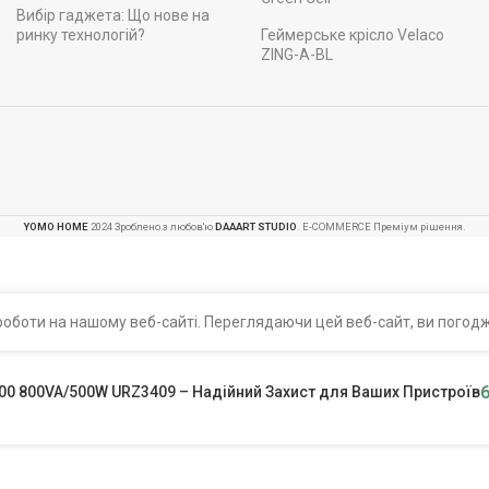
Вибір гаджета: Що нове на
ринку технологій?
Геймерське крісло Velaco
ZING-A-BL
YOMO HOME
2024 Зроблено з любов'ю
DAAART STUDIO
. E-COMMERCE Преміум рішення.
оботи на нашому веб-сайті. Переглядаючи цей веб-сайт, ви погодж
0 800VA/500W URZ3409 – Надійний Захист для Ваших Пристроїв