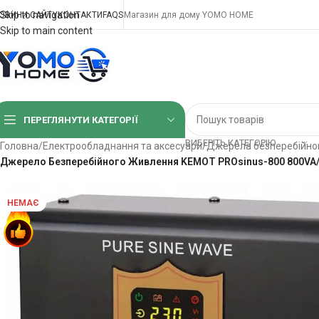
Skip to navigation
ОВИНИ САЙТУ
КОНТАКТИ
FAQS
Магазин для дому YOMO HOME
Skip to main content
ПЕРЕГЛЯНУТИ КАТЕГОРІЇ
ВИБЕРІТЬ КАТЕГОРІЮ
Головна
/
Електрообладнання та аксесуари
/
Джерела безперебійно
Джерело Безперебійного Живлення KEMOT PROsinus-800 800VA/
НЕМАЄ