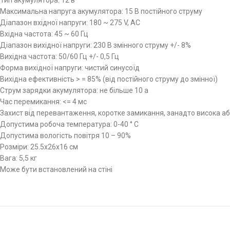
Тип акумулятора: 12 в
Максимальна напруга акумулятора: 15 В постійного струму
Діапазон вхідної напруги: 180 ~ 275 V, AC
Вхідна частота: 45 ~ 60 Гц
Діапазон вихідної напруги: 230 В змінного струму +/- 8%
Вихідна частота: 50/60 Гц +/- 0,5 Гц
Форма вихідної напруги: чистий синусоїд
Вихідна eфективність > = 85% (від постійного струму до змінної)
Струм зарядки акумулятора: не більше 10 a
Час перемикання: <= 4 мс
Захист від перевантаження, коротке замикання, занадто висока а
Допустима робоча температура: 0-40 ° C
Допустима вологість повітря 10 – 90%
Розміри: 25.5x26x16 см
Вага: 5,5 кг
Може бути встановлений на стіні