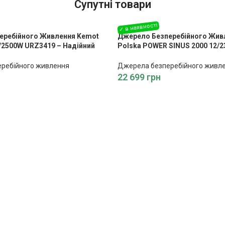
Супутні товари
еребійного Живлення Kemot
Джерело Безперебійного Живл
0/2500W URZ3419 – Надійний
Polska POWER SINUS 2000 12/2
ших Пристроїв
VA) – Потужний Захист
ребійного живлення
Джерела безперебійного живл
22 699
грн