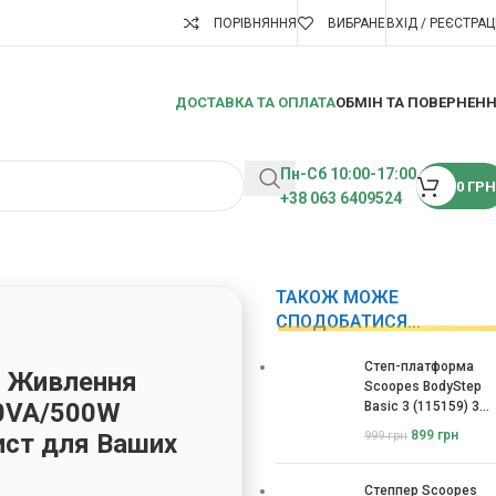
ПОРІВНЯННЯ
ВИБРАНЕ
ВХІД / РЕЄСТРАЦ
ДОСТАВКА ТА ОПЛАТА
ОБМІН ТА ПОВЕРНЕН
Пн-Сб 10:00-17:00
0
ГРН
+38 063 6409524
ТАКОЖ МОЖЕ
СПОДОБАТИСЯ…
Степ-платформа
о Живлення
Scoopes BodyStep
0VA/500W
Basic 3 (115159) 3
рівні
899
грн
ист для Ваших
999
грн
Степпер Scoopes