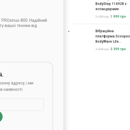
BodyStep 114928 з
еспандерами
1 999
грн
2 499
грн
PROsinus-800: Надійний
у вашої техніки від
Вібраційна
платформа Scoopes
BodyWave Lite
115074
3 399
грн
4 399
грн
й.
онну адресу, і ми
в наявності.