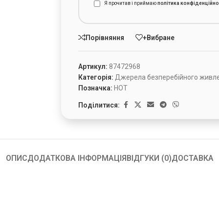
Я прочитав і приймаю
політика конфіденційно
Порівняння
+Вибране
Артикул:
87472968
Категорія:
Джерела безперебійного живл
Позначка:
HOT
Поділитися:
ОПИС
ДОДАТКОВА ІНФОРМАЦІЯ
ВІДГУКИ (0)
ДОСТАВКА