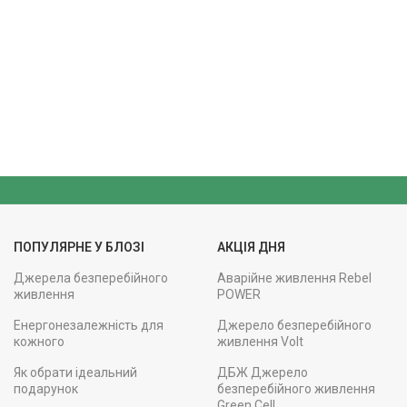
ПОПУЛЯРНЕ У БЛОЗІ
АКЦІЯ ДНЯ
Джерела безперебійного
Аварійне живлення Rebel
живлення
POWER
Енергонезалежність для
Джерело безперебійного
кожного
живлення Volt
Як обрати ідеальний
ДБЖ Джерело
подарунок
безперебійного живлення
Green Cell