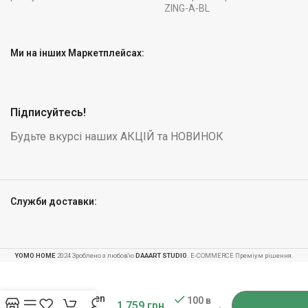
ZING-A-BL
Ми на інших Маркетплейсах:
Підписуйтесь!
Будьте вкурсі наших АКЦІЙ та НОВИНОК
Служби доставки:
YOMO HOME
2024 Зроблено з любов'ю
DAAART STUDIO
. E-COMMERCE Преміум рішення.
-
+
Електрочайник
1.7л Berdsen
100 в
1 759
грн