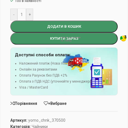
100 в наявності
-
+
ДОДАТИ В КОШИК
КУПИТИ ЗАРАЗ
Доступні способи оплати:
Наложений платіж (Нова пошта)
Онлайн за реквізитами
Оплата Рахунок без ПДВ +2%
Оплата з ПДВ НДС (уточнюйте у менеджера)
Visa / MasterCard
Порівняння
+Вибране
Артикул:
yomo_chnk_370500
Категорія:
Чайники