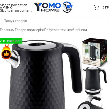
Skip to navigation
МЕНЮ
0
Г
Skip to main content
Головна
/
Товари партнерів
/
Побутова техніка
/
Чайники