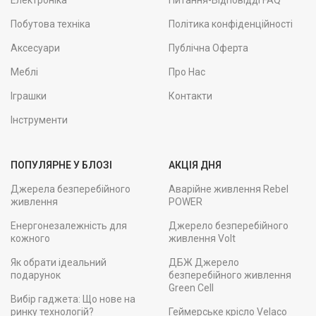
Електроніка
Питання-Відповідді FAQ
Побутова техніка
Політика конфіденційності
Аксесуари
Публічна Оферта
Меблі
Про Нас
Іграшки
Контакти
Інструменти
ПОПУЛЯРНЕ У БЛОЗІ
АКЦІЯ ДНЯ
Джерела безперебійного
Аварійне живлення Rebel
живлення
POWER
Енергонезалежність для
Джерело безперебійного
кожного
живлення Volt
Як обрати ідеальний
ДБЖ Джерело
подарунок
безперебійного живлення
Green Cell
Вибір гаджета: Що нове на
ринку технологій?
Геймерське крісло Velaco