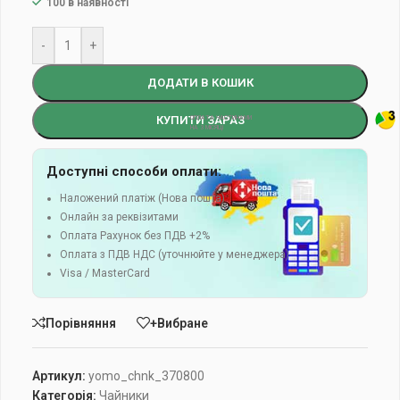
100 в наявності
-
+
ДОДАТИ В КОШИК
КУПИТИ ЗАРАЗ
Доступні способи оплати:
Наложений платіж (Нова пошта)
Онлайн за реквізитами
Оплата Рахунок без ПДВ +2%
Оплата з ПДВ НДС (уточнюйте у менеджера)
Visa / MasterCard
Порівняння
+Вибране
Артикул:
yomo_chnk_370800
Категорія:
Чайники