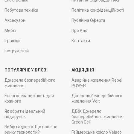
Електроніка
Питання-Відповідді FAQ
Побутова техніка
Політика конфіденційності
Аксесуари
Публічна Оферта
Меблі
Про Нас
Іграшки
Контакти
Інструменти
ПОПУЛЯРНЕ У БЛОЗІ
АКЦІЯ ДНЯ
Джерела безперебійного
Аварійне живлення Rebel
живлення
POWER
Енергонезалежність для
Джерело безперебійного
кожного
живлення Volt
Як обрати ідеальний
ДБЖ Джерело
подарунок
безперебійного живлення
Green Cell
Вибір гаджета: Що нове на
ринку технологій?
Геймерське крісло Velaco