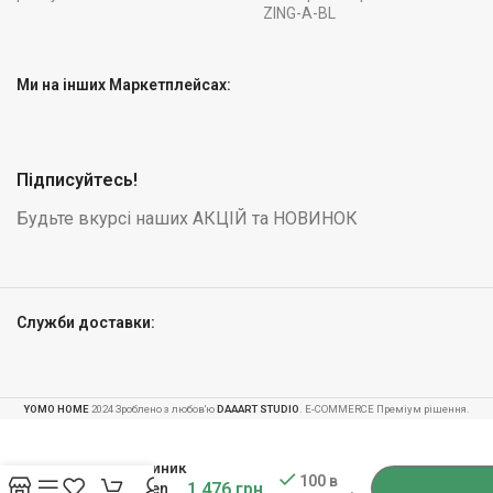
ZING-A-BL
Ми на інших Маркетплейсах:
Підписуйтесь!
Будьте вкурсі наших АКЦІЙ та НОВИНОК
Служби доставки:
YOMO HOME
2024 Зроблено з любов'ю
DAAART STUDIO
. E-COMMERCE Преміум рішення.
-
+
Електрочайник
100 в
1 476
грн
1.7л Berdsen