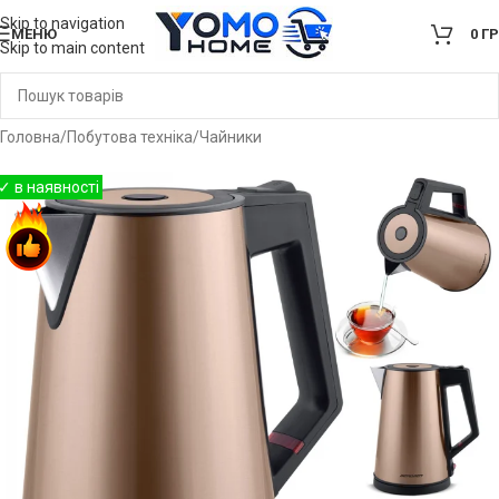
Skip to navigation
МЕНЮ
0
Г
Skip to main content
Головна
/
Побутова техніка
/
Чайники