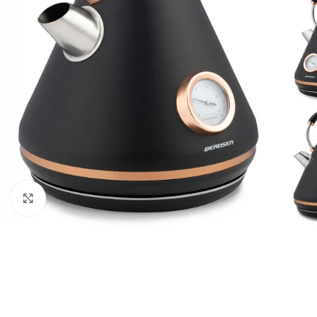
Клацніть, щоб збільшити