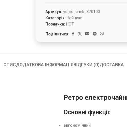
Артикул:
yomo_chnk_370100
Категорія:
Чайники
Позначка:
HOT
Поділитися:
ОПИС
ДОДАТКОВА ІНФОРМАЦІЯ
ВІДГУКИ (0)
ДОСТАВКА
Ретро електрочайн
Основні функції:
ергономічний