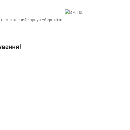
те металевий корпус –
бережіть
ування!