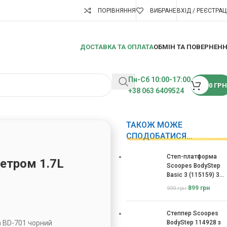
ПОРІВНЯННЯ
ВИБРАНЕ
ВХІД / РЕЄСТРАЦ
ДОСТАВКА ТА ОПЛАТА
ОБМІН ТА ПОВЕРНЕН
Пн-Сб 10:00-17:00
0
ГРН
+38 063 6409524
ТАКОЖ МОЖЕ
СПОДОБАТИСЯ…
Степ-платформа
етром 1.7L
Scoopes BodyStep
Basic 3 (115159) 3
рівні
899
грн
999
грн
Степпер Scoopes
n BD-701 чорний
BodyStep 114928 з