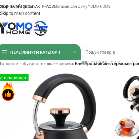
Skip to navigation
ОВИНИ САЙТУ
КОНТАКТИ
FAQS
Магазин для дому YOMO HOME
Skip to main content
ПЕРЕГЛЯНУТИ КАТЕГОРІЇ
ВИБЕРІТЬ КАТЕГОРІЮ
Головна
/
Побутова техніка
/
Чайники
/
Електрочайник з термометром