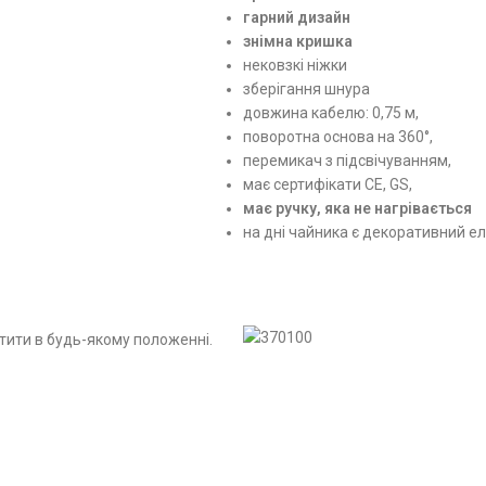
гарний дизайн
знімна кришка
нековзкі ніжки
зберігання шнура
довжина кабелю: 0,75 м,
поворотна основа на 360°,
перемикач з підсвічуванням,
має сертифікати CE, GS,
має ручку, яка не нагрівається
на дні чайника є декоративний ел
стити в будь-якому положенні.