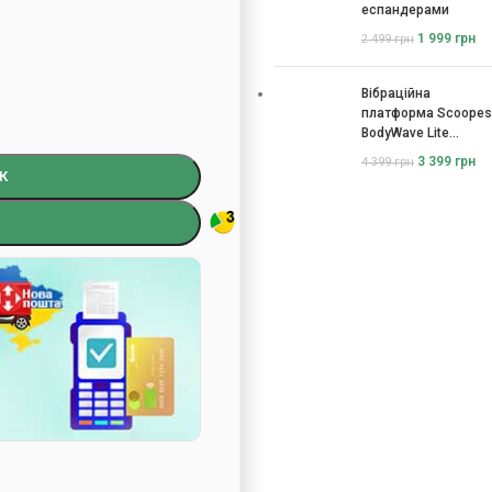
еспандерами
1 999
грн
2 499
грн
Вібраційна
платформа Scoopes
BodyWave Lite
115074
3 399
грн
4 399
грн
К
)