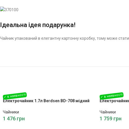
Ідеальна ідея подарунка!
Чайник упакований в елегантну картонну коробку, тому може стат
Електрочайник 1.7л Berdsen BD-708 мідний
Електрочайник
Чайники
Чайники
1 476
грн
1 759
грн