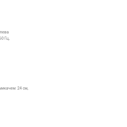
алева
60 Гц,
микачем: 24 см,