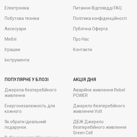
Електроніка
Питання-Відповідді FAQ
Побутова техніка
Політика конфіденційності
Аксесуари
Публічна Оферта
Меблі
Про Нас
Іграшки
Контакти
Інструменти
ПОПУЛЯРНЕ У БЛОЗІ
АКЦІЯ ДНЯ
Джерела безперебійного
Аварійне живлення Rebel
живлення
POWER
Енергонезалежність для
Джерело безперебійного
кожного
живлення Volt
Як обрати ідеальний
ДБЖ Джерело
подарунок
безперебійного живлення
Green Cell