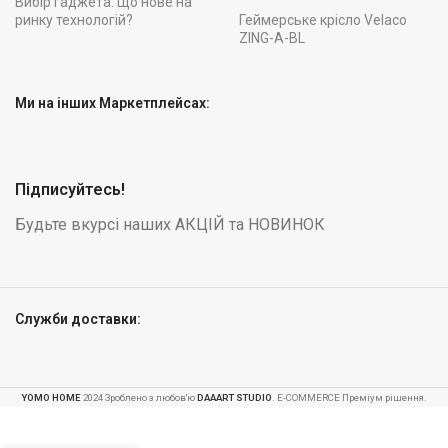
Вибір гаджета: Що нове на
ринку технологій?
Геймерське крісло Velaco
ZING-A-BL
Ми на інших Маркетплейсах:
Підписуйтесь!
Будьте вкурсі наших АКЦІЙ та НОВИНОК
Служби доставки:
YOMO HOME
2024 Зроблено з любов'ю
DAAART STUDIO
. E-COMMERCE Преміум рішення.
Геймерське
-
Крісло Gordon
100 в