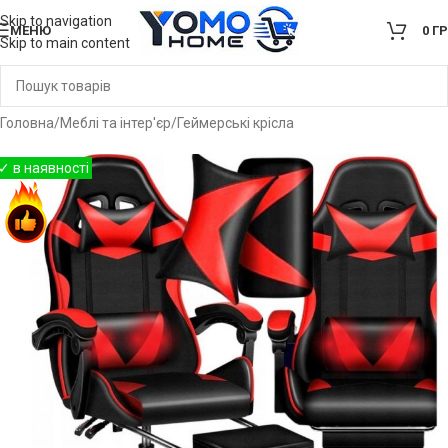
Skip to navigation
МЕНЮ
0
Г
Skip to main content
Головна
/
Меблі та інтер'єр
/
Геймерські крісла