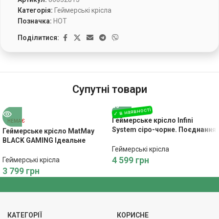
Категорія:
Геймерські крісла
Позначка:
HOT
Поділитися:
Супутні товари
Геймерське крісло Infini
НЕМАЄ
System сіро-чорне. Поєднання
Геймерське крісло MatMay
Стилю, Комфорту та
BLACK GAMING Ідеальне
Продуктивності
Геймерські крісла
поєднання стилю, комфорту
та продуктивності
4 599
грн
Геймерські крісла
3 799
грн
КАТЕГОРІЇ
КОРИСНЕ