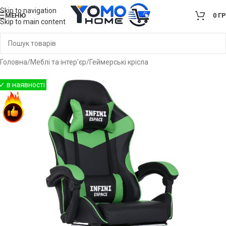
Skip to navigation
МЕНЮ
0
Г
Skip to main content
Головна
/
Меблі та інтер'єр
/
Геймерські крісла