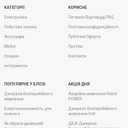
КАТЕГОРІЇ
КОРИСНЕ
Електроніка
Питання-Відповідді FAQ
Побутова техніка
Політика конфіденційності
Аксесуари
Публічна Оферта
Меблі
Про Нас
Іграшки
Контакти
Інструменти
ПОПУЛЯРНЕ У БЛОЗІ
АКЦІЯ ДНЯ
Джерела безперебійного
Аварійне живлення Rebel
живлення
POWER
Енергонезалежність для
Джерело безперебійного
кожного
живлення Volt
Як обрати ідеальний
ДБЖ Джерело