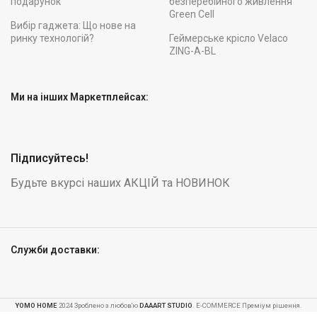
подарунок
безперебійного живлення
Green Cell
Вибір гаджета: Що нове на
ринку технологій?
Геймерське крісло Velaco
ZING-A-BL
Ми на інших Маркетплейсах:
Підписуйтесь!
Будьте вкурсі наших АКЦІЙ та НОВИНОК
Служби доставки:
Геймерське
крісло
INFINI
YOMO HOME
2024 Зроблено з любов'ю
DAAART STUDIO
. E-COMMERCE Преміум рішення.
ESPACE