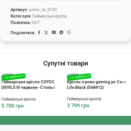
Артикул:
yomo_id_3133
Категорія:
Геймерські крісла
Позначка:
HOT
Поділитися:
Супутні товари
Геймерське крісло COYOC
Крісло ігрове gaming pc Care
DEVILS III червоне -Стиль і
Life Black (568412)
Комфорт для Вашого
Інтер’єру
Геймерські крісла
Геймерські крісла
3 799
грн
5 700
грн