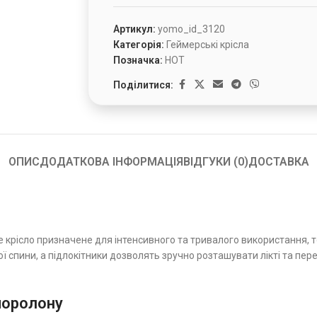
Артикул:
yomo_id_3120
Категорія:
Геймерські крісла
Позначка:
HOT
Поділитися:
ОПИС
ДОДАТКОВА ІНФОРМАЦІЯ
ВІДГУКИ (0)
ДОСТАВКА
крісло призначене для інтенсивного та тривалого використання, том
спини, а підлокітники дозволять зручно розташувати лікті та перед
 поролону