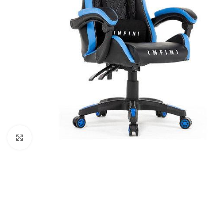
Клацніть, щоб збільшити