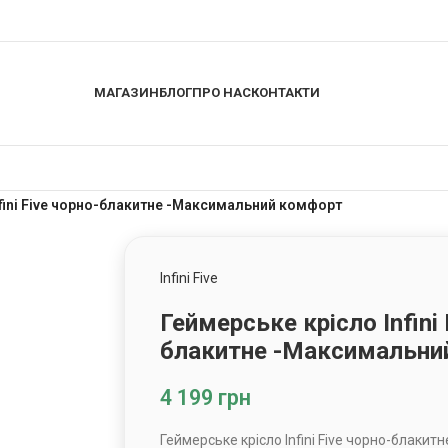
МАГАЗИН
БЛОГ
ПРО НАС
КОНТАКТИ
nfini Five чорно-блакитне -Максимальний комфорт
Infini Five
Геймерське крісло Infini 
блакитне -Максимальни
4 199
грн
Геймерське крісло Infini Five чорно-блаки