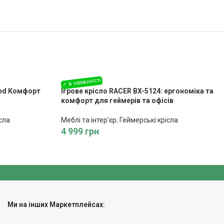
red Комфорт
Ігрове крісло RACER BX-5124: ергономіка та
комфорт для геймерів та офісів
сла
Меблі та інтер'єр
,
Геймерські крісла
4 999
грн
Ми на інших Маркетплейсах: