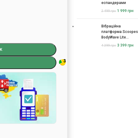
еспандерами
1 999
грн
2 499
грн
Вібраційна
платформа Scoopes
BodyWave Lite
115074
3 399
грн
4 399
грн
К
)