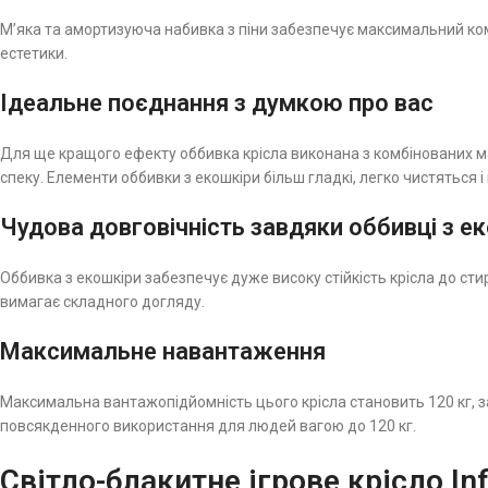
М’яка та амортизуюча набивка з піни забезпечує максимальний комф
естетики.
Ідеальне поєднання з думкою про вас
Для ще кращого ефекту оббивка крісла виконана з комбінованих м
спеку. Елементи оббивки з екошкіри більш гладкі, легко чистяться 
Чудова довговічність завдяки оббивці з е
Оббивка з екошкіри забезпечує дуже високу стійкість крісла до ст
вимагає складного догляду.
Максимальне навантаження
Максимальна вантажопідйомність цього крісла становить 120 кг, зав
повсякденного використання для людей вагою до 120 кг.
Світло-блакитне ігрове крісло In