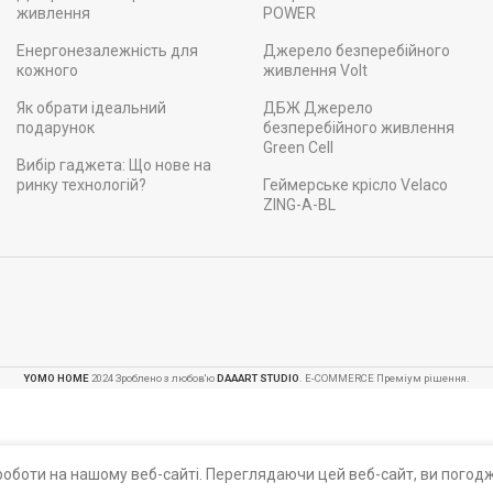
живлення
POWER
Енергонезалежність для
Джерело безперебійного
кожного
живлення Volt
Як обрати ідеальний
ДБЖ Джерело
подарунок
безперебійного живлення
Green Cell
Вибір гаджета: Що нове на
ринку технологій?
Геймерське крісло Velaco
ZING-A-BL
YOMO HOME
2024 Зроблено з любов'ю
DAAART STUDIO
. E-COMMERCE Преміум рішення.
оботи на нашому веб-сайті. Переглядаючи цей веб-сайт, ви погодж