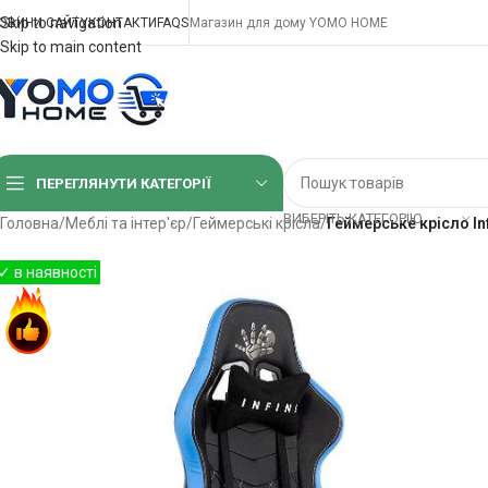
Skip to navigation
ОВИНИ САЙТУ
КОНТАКТИ
FAQS
Магазин для дому YOMO HOME
Skip to main content
ПЕРЕГЛЯНУТИ КАТЕГОРІЇ
ВИБЕРІТЬ КАТЕГОРІЮ
Головна
/
Меблі та інтер'єр
/
Геймерські крісла
/
Геймерське крісло I