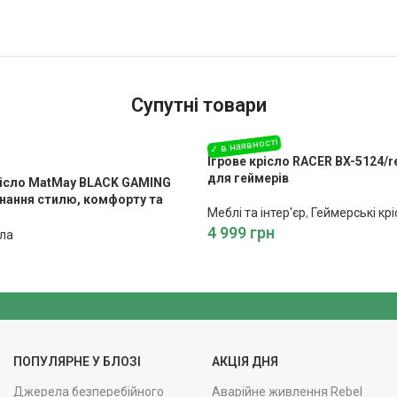
Супутні товари
Ігрове крісло RACER BX-5124/
для геймерів
рісло MatMay BLACK GAMING
нання стилю, комфорту та
Меблі та інтер'єр
,
Геймерські крі
ті
4 999
грн
сла
ПОПУЛЯРНЕ У БЛОЗІ
АКЦІЯ ДНЯ
Джерела безперебійного
Аварійне живлення Rebel