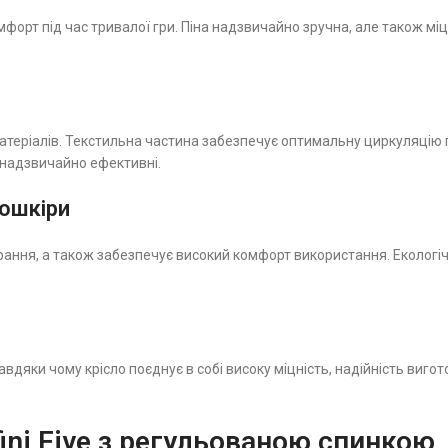
орт під час тривалої гри. Піна надзвичайно зручна, але також міц
атеріалів. Текстильна частина забезпечує оптимальну циркуляцію 
і надзвичайно ефективні.
кошкіри
ирання, а також забезпечує високий комфорт використання. Екологі
дяки чому крісло поєднує в собі високу міцність, надійність вигот
fini Five з регульованою спинкою