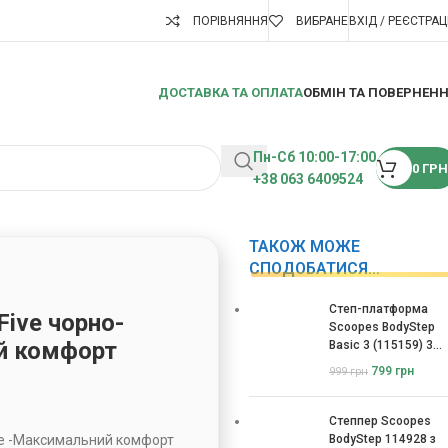
ПОРІВНЯННЯ
ВИБРАНЕ
ВХІД / РЕЄСТРАЦ
ДОСТАВКА ТА ОПЛАТА
ОБМІН ТА ПОВЕРНЕН
Пн-Сб 10:00-17:00
0
ГРН
+38 063 6409524
ТАКОЖ МОЖЕ
СПОДОБАТИСЯ…
Степ-платформа
Five чорно-
Scoopes BodyStep
й комфорт
Basic 3 (115159) 3
рівні
799
грн
999
грн
Степпер Scoopes
тне -Максимальний комфорт
BodyStep 114928 з