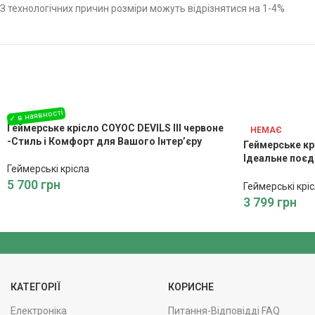
З технологічних причин розміри можуть відрізнятися на 1-4%
Геймерське крісло COYOC DEVILS III червоне
НЕМАЄ
-Стиль і Комфорт для Вашого Інтер’єру
Геймерське к
Ідеальне поєд
Геймерські крісла
продуктивнос
5 700
грн
Геймерські крі
3 799
грн
КАТЕГОРІЇ
КОРИСНЕ
Електроніка
Питання-Відповідді FAQ