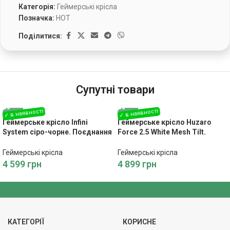
Категорія:
Геймерські крісла
Позначка:
HOT
Поділитися:
Супутні товари
Геймерське крісло Infini
Геймерське крісло Huzaro
System сіро-чорне. Поєднання
Force 2.5 White Mesh Tilt.
Стилю, Комфорту та
Ергономічне Крісло: Грайте
Продуктивності
Довше, Грайте Зручніше!
Геймерські крісла
Геймерські крісла
4 599
грн
4 899
грн
КАТЕГОРІЇ
КОРИСНЕ