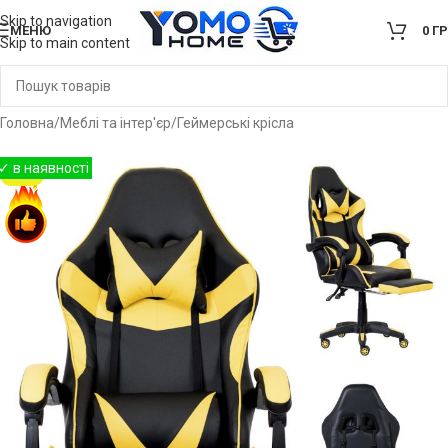
Skip to navigation
МЕНЮ
0
Г
Skip to main content
Головна
/
Меблі та інтер'єр
/
Геймерські крісла
-35%