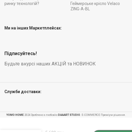
ринку технологій?
Геймерське крісло Velaco
ZING-A-BL
Ми на інших Маркетплейсах:
Підписуйтесь!
Будьте вкурсі наших АКЦІЙ та НОВИНОК
Служби доставки:
YOMO HOME
2024 Зроблено з любов'ю
DAAART STUDIO
. E-COMMERCE Преміум рішення.
Геймерське
-
+
крісло
PEGIE