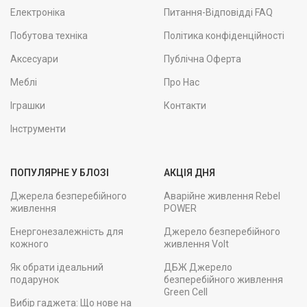
Електроніка
Питання-Відповідді FAQ
Побутова техніка
Політика конфіденційності
Аксесуари
Публічна Оферта
Меблі
Про Нас
Іграшки
Контакти
Інструменти
ПОПУЛЯРНЕ У БЛОЗІ
АКЦІЯ ДНЯ
Джерела безперебійного
Аварійне живлення Rebel
живлення
POWER
Енергонезалежність для
Джерело безперебійного
кожного
живлення Volt
Як обрати ідеальний
ДБЖ Джерело
подарунок
безперебійного живлення
Green Cell
Вибір гаджета: Що нове на