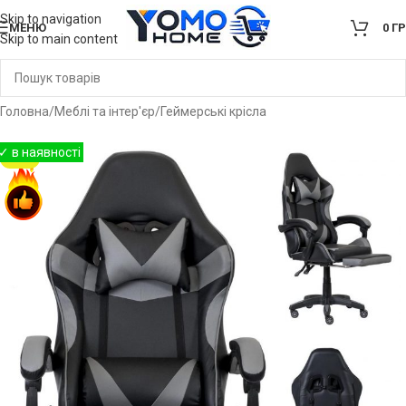
Skip to navigation
МЕНЮ
0
Г
Skip to main content
Головна
/
Меблі та інтер'єр
/
Геймерські крісла
-21%