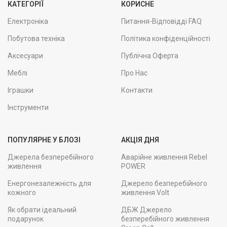
КАТЕГОРІЇ
КОРИСНЕ
Електроніка
Питання-Відповідді FAQ
Побутова техніка
Політика конфіденційності
Аксесуари
Публічна Оферта
Меблі
Про Нас
Іграшки
Контакти
Інструменти
ПОПУЛЯРНЕ У БЛОЗІ
АКЦІЯ ДНЯ
Джерела безперебійного
Аварійне живлення Rebel
живлення
POWER
Енергонезалежність для
Джерело безперебійного
кожного
живлення Volt
Як обрати ідеальний
ДБЖ Джерело
подарунок
безперебійного живлення