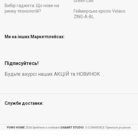
Green Cell
Вибір гаджета: Що нове на
ринку технологій?
Геймерське крісло Velaco
ZING-A-BL
Ми на інших Маркетплейсах:
Підписуйтесь!
Будьте вкурсі наших АКЦІЙ та НОВИНОК
Служби доставки:
Геймерське
YOMO HOME
2024 Зроблено з любов'ю
DAAART STUDIO
. E-COMMERCE Преміум рішення.
крісло TS-
046A для
-
+