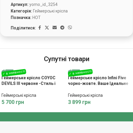
Артикул:
yomo_id_3254
Категорія:
Геймерські крісла
Позначка:
HOT
Поділитися:
Супутні товари
Геймерське крісло COYOC
Геймерське крісло Infini Five
DEVILS III червоне -Стиль і
чорно-жовте. Ваше Ідеальне
Комфорт для Вашого
Крісло: Розкіш, Яка Надихає
Інтер’єру
Геймерські крісла
Геймерські крісла
5 700
грн
3 899
грн