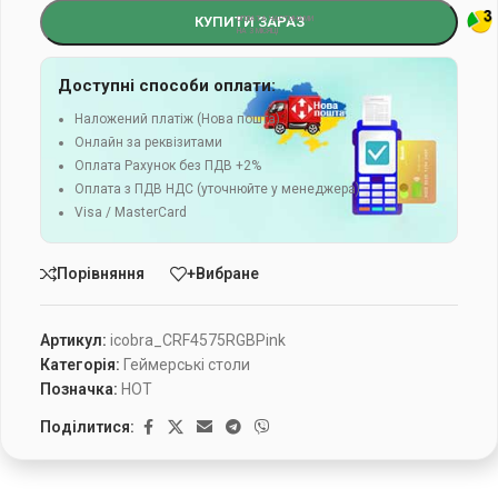
КУПИТИ ЗАРАЗ
Доступні способи оплати:
Наложений платіж (Нова пошта)
Онлайн за реквізитами
Оплата Рахунок без ПДВ +2%
Оплата з ПДВ НДС (уточнюйте у менеджера)
Visa / MasterCard
Порівняння
+Вибране
Артикул:
icobra_CRF4575RGBPink
Категорія:
Геймерські столи
Позначка:
HOT
Поділитися: