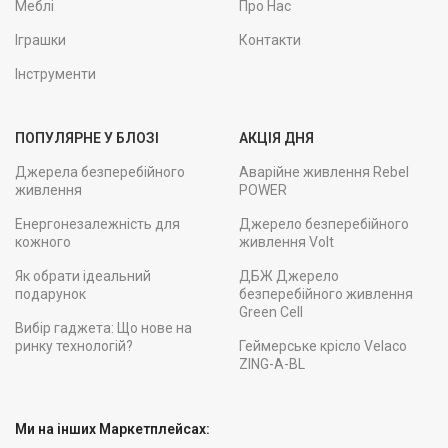
Меблі
Про Нас
Іграшки
Контакти
Інструменти
ПОПУЛЯРНЕ У БЛОЗІ
АКЦІЯ ДНЯ
Джерела безперебійного
Аварійне живлення Rebel
живлення
POWER
Енергонезалежність для
Джерело безперебійного
кожного
живлення Volt
Як обрати ідеальний
ДБЖ Джерело
подарунок
безперебійного живлення
Green Cell
Вибір гаджета: Що нове на
ринку технологій?
Геймерське крісло Velaco
ZING-A-BL
Ми на інших Маркетплейсах: