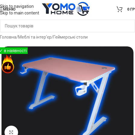
Skip to navigation
МЕНЮ
0
Г
Skip to main content
Головна
/
Меблі та інтер'єр
/
Геймерські столи
Клацніть, щоб збільшити