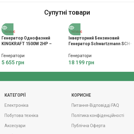
Супутні товари
НЕМАЄ
НЕМАЄ
Генератор Однофазний
Інверторний Бензиновий
KINGKRAFT 1500W 2HP –
Генератор Schwartzmann SCH-
Економне Живлення
G2500inv – Енергія для
Будинку
Генератори
Генератори
5 655
грн
18 199
грн
КАТЕГОРІЇ
КОРИСНЕ
Електроніка
Питання-Відповідді FAQ
Побутова техніка
Політика конфіденційності
Аксесуари
Публічна Оферта