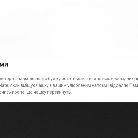
ями
монітора, і навколо нього буде достатньо місця для всіх необхідних 
ate, який вміщує чашку з вашим улюбленим напоєм і віддаляє її вмі
чись про те, що чашку перекинуть.