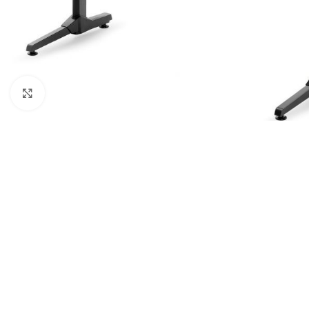
Клацніть, щоб збільшити