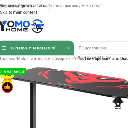
Skip to navigation
ОВИНИ САЙТУ
КОНТАКТИ
FAQS
Магазин для дому YOMO HOME
Skip to main content
ПЕРЕГЛЯНУТИ КАТЕГОРІЇ
ВИБЕРІТЬ КАТЕГОРІЮ
Головна
/
Меблі та інтер'єр
/
Геймерські столи
/
Геймерський стіл Diab
-16%