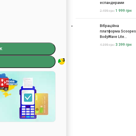
еспандерами
1 999
грн
2 499
грн
Вібраційна
платформа Scoopes
BodyWave Lite
115074
3 399
грн
4 399
грн
К
)