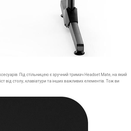
аксесуарів. Під стільницею є зручний тримач Headset Mate, на який
ст від столу, клавіатури та інших важливих елементів. Тож ви