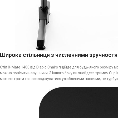
Широка стільниця з численними зручност
Стіл X-Mate 1400 від Diablo Chairs підійде для будь-якого розміру 
можна повісити навушники. З іншого боку ви знайдете тримач Cup M
можете грати та насолоджуватися улюбленими напоями, не турбую