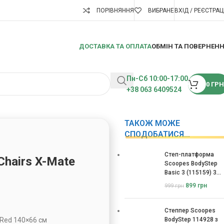
ПОРІВНЯННЯ
ВИБРАНЕ
ВХІД / РЕЄСТРАЦ
ДОСТАВКА ТА ОПЛАТА
ОБМІН ТА ПОВЕРНЕН
Пн-Сб 10:00-17:00
0
ГРН
+38 063 6409524
ТАКОЖ МОЖЕ
СПОДОБАТИСЯ…
Степ-платформа
Chairs X-Mate
Scoopes BodyStep
Basic 3 (115159) 3
рівні
899
грн
999
грн
Степпер Scoopes
 Red 140×66 см
BodyStep 114928 з