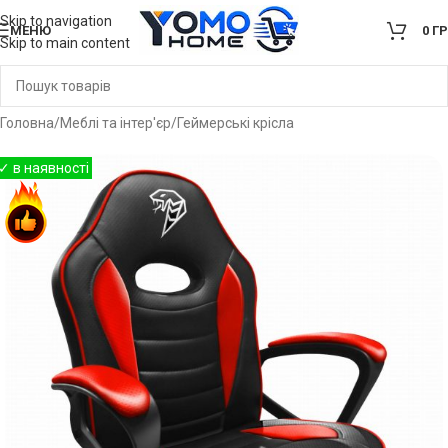
Skip to navigation
МЕНЮ
0
Г
Skip to main content
Головна
/
Меблі та інтер'єр
/
Геймерські крісла