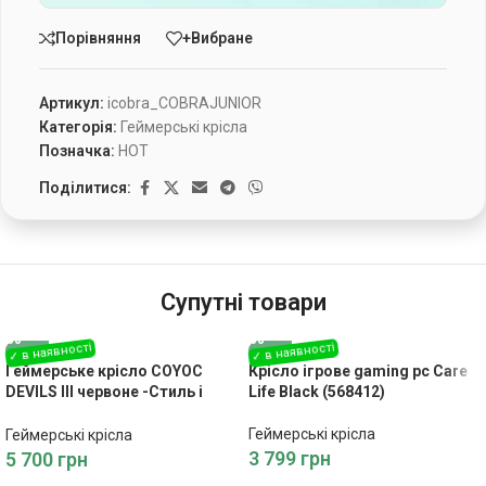
Порівняння
+Вибране
Артикул:
icobra_COBRAJUNIOR
Категорія:
Геймерські крісла
Позначка:
HOT
Поділитися:
Супутні товари
Геймерське крісло COYOC
Крісло ігрове gaming pc Care
DEVILS III червоне -Стиль і
Life Black (568412)
Комфорт для Вашого
Інтер’єру
Геймерські крісла
Геймерські крісла
3 799
грн
5 700
грн