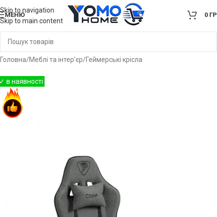
Skip to navigation
МЕНЮ
0
Г
Skip to main content
Головна
/
Меблі та інтер'єр
/
Геймерські крісла