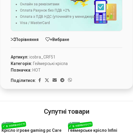
Онлайн за реквізитами
Оплата Рахунок без ПДВ +2%
Оплата з ПДВ НДС (уточнюйте у менеджера)
Visa / MasterCard
Порівняння
+Вибране
Артикул:
icobra_CRF51
Категорія:
Геймерські крісла
Позначка:
HOT
Поділитися:
Супутні товари
Крісло ігрове gaming pc Care
Геймерське крісло Infini