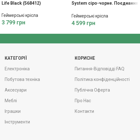
Life Black (568412)
System сіро-чорне. Поєднання
Стилю, Комфорту та
Продуктивності
Геймерські крісла
Геймерські крісла
3 799
грн
4 599
грн
КАТЕГОРІЇ
КОРИСНЕ
Електроніка
Питання-Відповідді FAQ
Побутова техніка
Політика конфіденційності
Аксесуари
Публічна Оферта
Меблі
Про Нас
Іграшки
Контакти
Інструменти