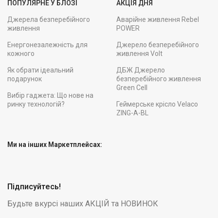
ПОПУЛЯРНЕ У БЛОЗІ
АКЦІЯ ДНЯ
Джерела безперебійного
Аварійне живлення Rebel
живлення
POWER
Енергонезалежність для
Джерело безперебійного
кожного
живлення Volt
Як обрати ідеальний
ДБЖ Джерело
подарунок
безперебійного живлення
Green Cell
Вибір гаджета: Що нове на
ринку технологій?
Геймерське крісло Velaco
ZING-A-BL
Ми на інших Маркетплейсах:
Підписуйтесь!
Будьте вкурсі наших АКЦІЙ та НОВИНОК