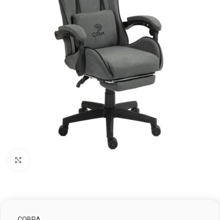
Клацніть, щоб збільшити
COBRA