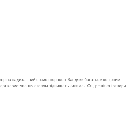
тір на надихаючий оазис творчості. Завдяки багатьом колірним
орт користування столом підвищать килимок XXL, решітка і отвори