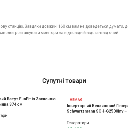
ву станцію. Завдяки довжині 160 см вам не доведеться думати, де
дозволяє розташувати монітори на відповідній відстані від очей.
Супутні товари
ий Батут FunFit із Захисною
НЕМАЄ
инка 374 см
Інверторний Бензиновий Гене
Schwartzmann SCH-G2500inv – 
уари
Будинку
Генератори