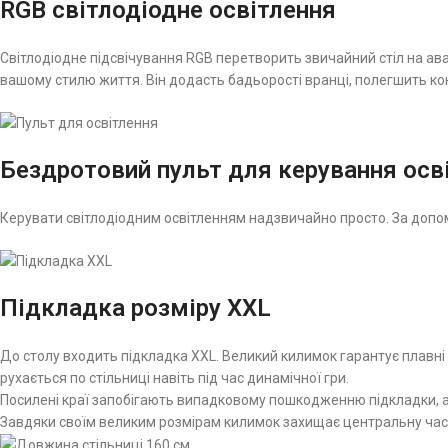
RGB світлодіодне освітлення
Світлодіодне підсвічування RGB перетворить звичайний стіл на ава
вашому стилю життя. Він додасть бадьорості вранці, полегшить к
Бездротовий пульт для керування осв
Керувати світлодіодним освітленням надзвичайно просто. За допом
Підкладка розміру XXL
До столу входить підкладка XXL. Великий килимок гарантує плавні 
рухається по стільниці навіть під час динамічної гри.
Посилені краї запобігають випадковому пошкодженню підкладки, а р
Завдяки своїм великим розмірам килимок захищає центральну част