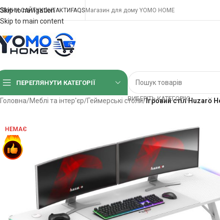
Skip to navigation
ОВИНИ САЙТУ
КОНТАКТИ
FAQS
Магазин для дому YOMO HOME
Skip to main content
ПЕРЕГЛЯНУТИ КАТЕГОРІЇ
ВИБЕРІТЬ КАТЕГОРІЮ
Головна
/
Меблі та інтер'єр
/
Геймерські столи
/
Ігровий стіл Huzaro H
НЕМАЄ