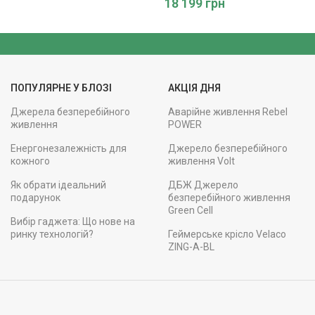
18 199
грн
ПОПУЛЯРНЕ У БЛОЗІ
АКЦІЯ ДНЯ
Джерела безперебійного
Аварійне живлення Rebel
живлення
POWER
Енергонезалежність для
Джерело безперебійного
кожного
живлення Volt
Як обрати ідеальний
ДБЖ Джерело
подарунок
безперебійного живлення
Green Cell
Вибір гаджета: Що нове на
ринку технологій?
Геймерське крісло Velaco
ZING-A-BL