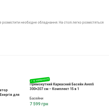
 розмістити необхідне обладнання. На столі легко розмістяться
Прямокутний Каркасний Басейн Avenli
300×207 см – Комплект 15 в 1
ратор
Енергія для
Басейни
7 599
грн