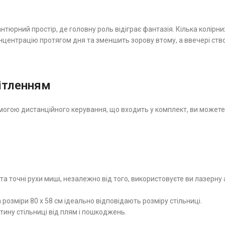
нтюрний простір, де головну роль відіграє фантазія. Кілька колір
онцентрацію протягом дня та зменшить зорову втому, а ввечері ст
ітленням
огою дистанційного керування, що входить у комплект, ви можете 
та точні рухи миші, незалежно від того, використовуєте ви лазерн
озміри 80 х 58 см ідеально відповідають розміру стільниці.
ину стільниці від плям і пошкоджень.