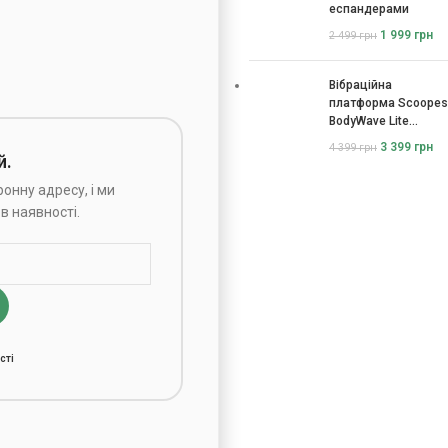
еспандерами
1 999
грн
2 499
грн
Вібраційна
платформа Scoopes
BodyWave Lite
115074
3 399
грн
4 399
грн
й.
онну адресу, і ми
в наявності.
сті