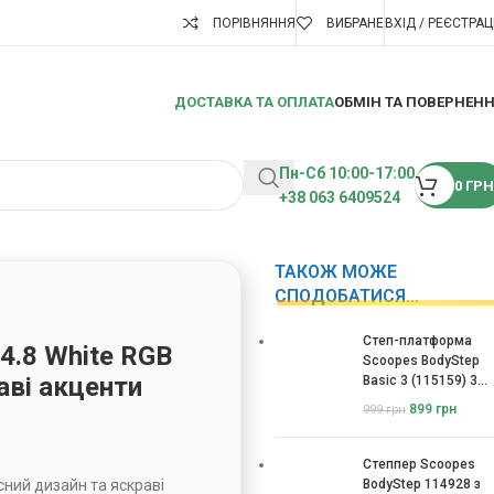
ПОРІВНЯННЯ
ВИБРАНЕ
ВХІД / РЕЄСТРАЦ
ДОСТАВКА ТА ОПЛАТА
ОБМІН ТА ПОВЕРНЕН
Пн-Сб 10:00-17:00
0
ГРН
+38 063 6409524
ТАКОЖ МОЖЕ
СПОДОБАТИСЯ…
Степ-платформа
 4.8 White RGB
Scoopes BodyStep
аві акценти
Basic 3 (115159) 3
рівні
899
грн
999
грн
Степпер Scoopes
асний дизайн та яскраві
BodyStep 114928 з