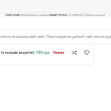
YOMO HOME
2024 Зроблено з любов'ю
DAAART STUDIO
. E-COMMERCE Преміум рішення.
оботи на нашому веб-сайті. Переглядаючи цей веб-сайт, ви погодж
5 799
грн
 та яскраві акценти
Немає