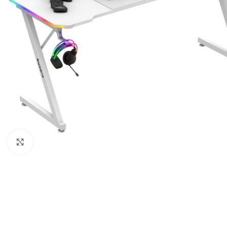
Клацніть, щоб збільшити