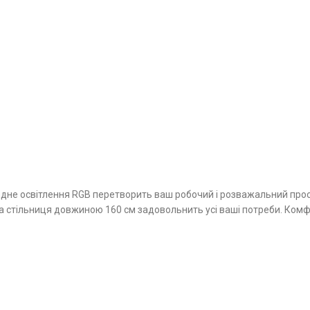
одне освітлення RGB перетворить ваш робочий і розважальний прос
а стільниця довжиною 160 см задовольнить усі ваші потреби. Комф