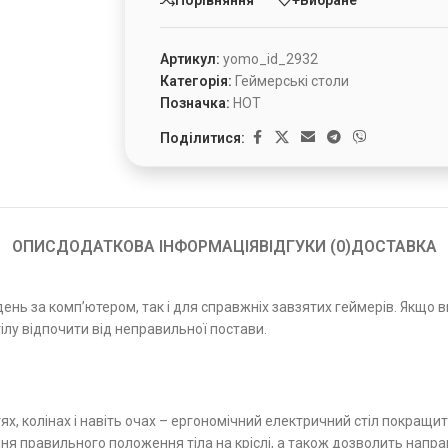
Артикул:
yomo_id_2932
Категорія:
Геймерські столи
Позначка:
HOT
Поділитися:
ОПИС
ДОДАТКОВА ІНФОРМАЦІЯ
ВІДГУКИ (0)
ДОСТАВКА
день за комп’ютером, так і для справжніх завзятих геймерів. Якщо 
ілу відпочити від неправильної постави.
ястях, колінах і навіть очах – ергономічний електричний стіл покр
ня правильного положення тіла на кріслі, а також дозволить напра