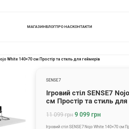
МАГАЗИН
БЛОГ
ПРО НАС
КОНТАКТИ
ojo White 140×70 см Простір та стиль для геймерів
SENSE7
Ігровий стіл SENSE7 Noj
см Простір та стиль для
9 099
грн
11 099
грн
Ігровий стіл SENSE7 Nojo White 140×70 см П