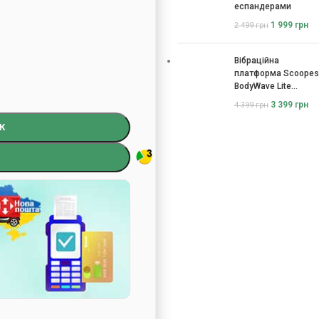
еспандерами
1 999
грн
2 499
грн
Вібраційна
платформа Scoopes
BodyWave Lite
115074
3 399
грн
4 399
грн
К
)