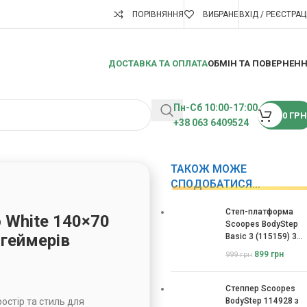
ПОРІВНЯННЯ
ВИБРАНЕ
ВХІД / РЕЄСТРАЦ
ДОСТАВКА ТА ОПЛАТА
ОБМІН ТА ПОВЕРНЕН
Пн-Сб 10:00-17:00
0
ГРН
+38 063 6409524
ТАКОЖ МОЖЕ
СПОДОБАТИСЯ…
Степ-платформа
o White 140×70
Scoopes BodyStep
 геймерів
Basic 3 (115159) 3
рівні
899
грн
999
грн
Степпер Scoopes
ростір та стиль для
BodyStep 114928 з