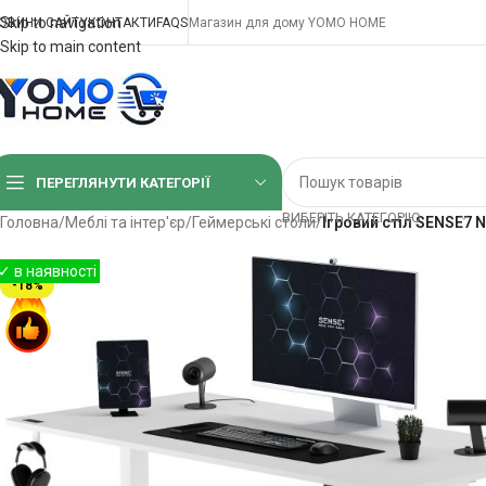
Skip to navigation
ОВИНИ САЙТУ
КОНТАКТИ
FAQS
Магазин для дому YOMO HOME
Skip to main content
ПЕРЕГЛЯНУТИ КАТЕГОРІЇ
ВИБЕРІТЬ КАТЕГОРІЮ
Головна
/
Меблі та інтер'єр
/
Геймерські столи
/
Ігровий стіл SENSE7 N
-18%