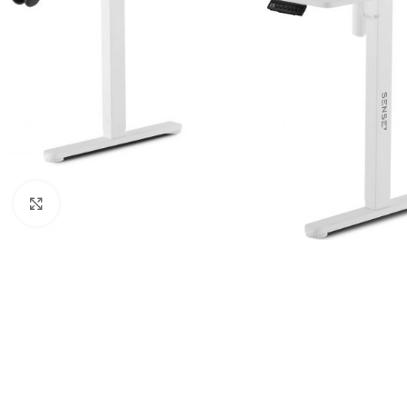
Клацніть, щоб збільшити