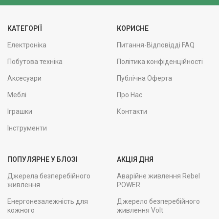
КАТЕГОРІЇ
КОРИСНЕ
Електроніка
Питання-Відповідді FAQ
Побутова техніка
Політика конфіденційності
Аксесуари
Публічна Оферта
Меблі
Про Нас
Іграшки
Контакти
Інструменти
ПОПУЛЯРНЕ У БЛОЗІ
АКЦІЯ ДНЯ
Джерела безперебійного
Аварійне живлення Rebel
живлення
POWER
Енергонезалежність для
Джерело безперебійного
кожного
живлення Volt