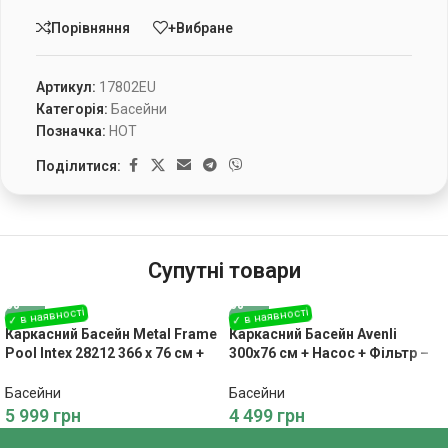
Порівняння
+Вибране
Артикул:
17802EU
Категорія:
Басейни
Позначка:
HOT
Поділитися:
Супутні товари
Каркасний Басейн Metal Frame
Каркасний Басейн Avenli
Pool Intex 28212 366 x 76 см +
300х76 см + Насос + Фільтр –
Фільтр Насос – Якісний
Ідеальний для Літнього
Відпочинок у Вашому Саду
Відпочинку
Басейни
Басейни
5 999
грн
4 499
грн