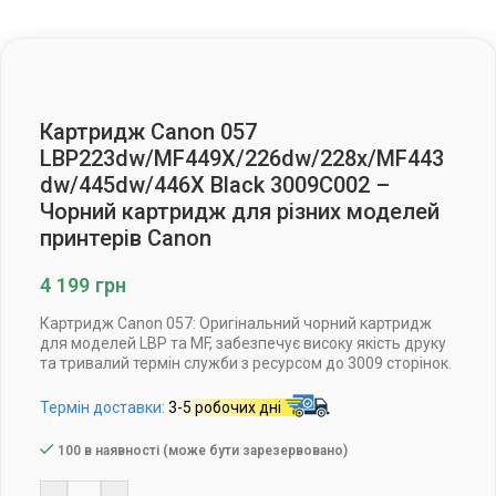
Картридж Canon 057
LBP223dw/MF449X/226dw/228x/MF443
dw/445dw/446X Black 3009C002 –
Чорний картридж для різних моделей
принтерів Canon
4 199
грн
Картридж Canon 057: Оригінальний чорний картридж
для моделей LBP та MF, забезпечує високу якість друку
та тривалий термін служби з ресурсом до 3009 сторінок.
Термін доставки:
3-5 робочих дні
100 в наявності (може бути зарезервовано)