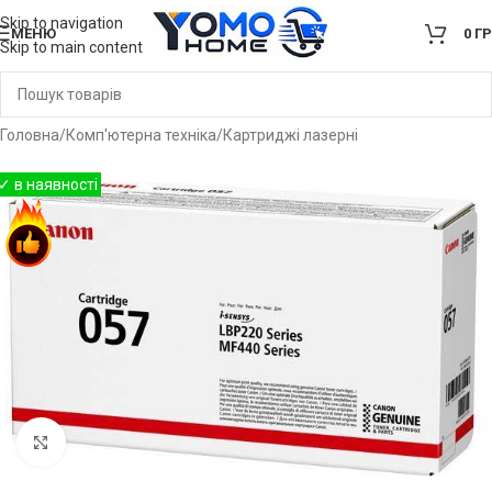
Skip to navigation
МЕНЮ
0
Г
Skip to main content
Головна
/
Комп'ютерна техніка
/
Картриджі лазерні
Клацніть, щоб збільшити