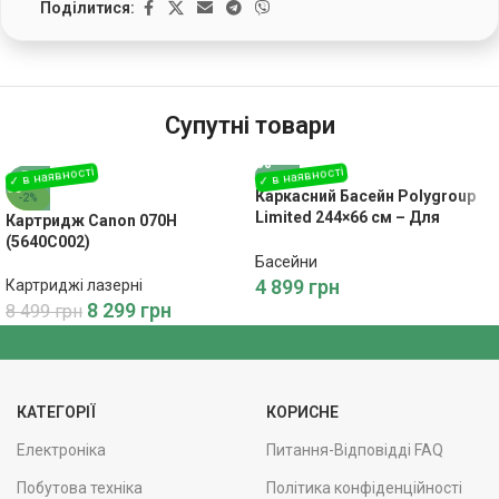
Поділитися:
Супутні товари
Каркасний Басейн Polygroup
-2%
Limited 244×66 см – Для
Картридж Canon 070H
Відпочинку на Воді
(5640C002)
Басейни
4 899
грн
Картриджі лазерні
8 299
грн
8 499
грн
КАТЕГОРІЇ
КОРИСНЕ
Електроніка
Питання-Відповідді FAQ
Побутова техніка
Політика конфіденційності