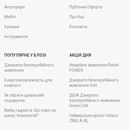
Аксесуари
Публічна Оферта
Меблі
Про Нас
Іграшки
Контакти
Інструменти
ПОПУЛЯРНЕ У БЛОЗІ
АКЦІЯ ДНЯ
Джерела безперебійного
Аварійне живлення Rebel
живлення
POWER
Енергонезалежність для
Джерело безперебійного
кожного
живлення Volt
Як обрати ідеальний
ДБЖ Джерело
подарунок
безперебійного живлення
Green Cell
Вибір гаджета: Що нове на
ринку технологій?
Геймерське крісло Velaco
ZING-A-BL