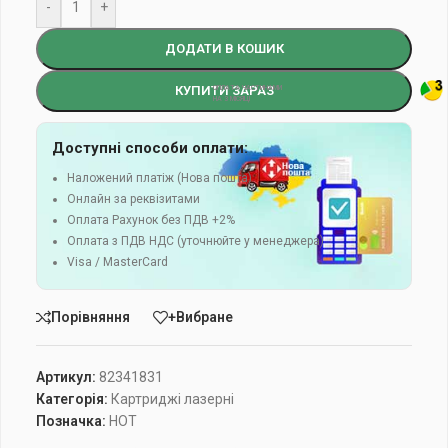
-
+
ДОДАТИ В КОШИК
КУПИТИ ЗАРАЗ
Доступні способи оплати:
Наложений платіж (Нова пошта)
Онлайн за реквізитами
Оплата Рахунок без ПДВ +2%
Оплата з ПДВ НДС (уточнюйте у менеджера)
Visa / MasterCard
Порівняння
+Вибране
Артикул:
82341831
Категорія:
Картриджі лазерні
Позначка:
HOT