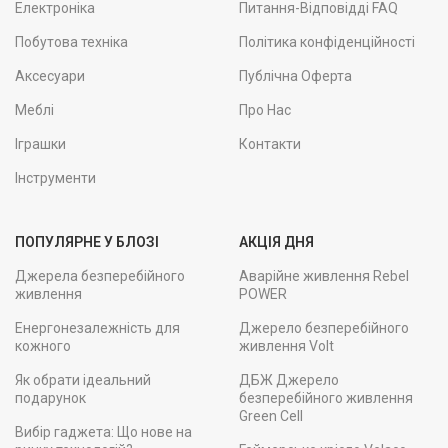
Електроніка
Питання-Відповідді FAQ
Побутова техніка
Політика конфіденційності
Аксесуари
Публічна Оферта
Меблі
Про Нас
Іграшки
Контакти
Інструменти
ПОПУЛЯРНЕ У БЛОЗІ
АКЦІЯ ДНЯ
Джерела безперебійного
Аварійне живлення Rebel
живлення
POWER
Енергонезалежність для
Джерело безперебійного
кожного
живлення Volt
Як обрати ідеальний
ДБЖ Джерело
подарунок
безперебійного живлення
Green Cell
Вибір гаджета: Що нове на