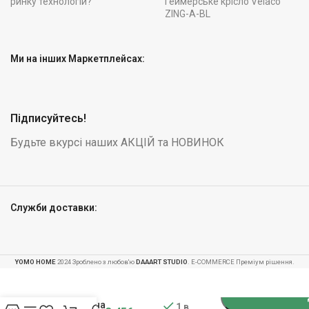
ринку технологій?
Геймерське крісло Velaco
ZING-A-BL
Ми на інших Маркетплейсах:
Підписуйтесь!
Будьте вкурсі наших АКЦІЙ та НОВИНОК
Служби доставки:
YOMO HOME
2024 Зроблено з любов'ю
DAAART STUDIO
. E-COMMERCE Преміум рішення.
Кавоварка
компресійна
1 в