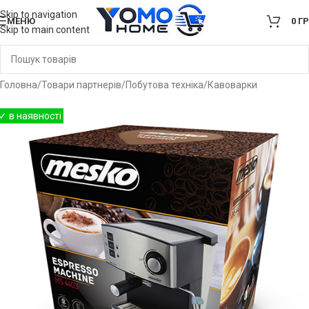
Skip to navigation
МЕНЮ
0
Г
Skip to main content
Головна
/
Товари партнерів
/
Побутова техніка
/
Кавоварки