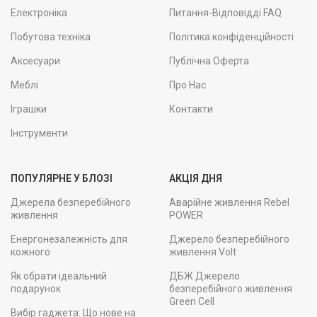
Електроніка
Питання-Відповідді FAQ
Побутова техніка
Політика конфіденційності
Аксесуари
Публічна Оферта
Меблі
Про Нас
Іграшки
Контакти
Інструменти
ПОПУЛЯРНЕ У БЛОЗІ
АКЦІЯ ДНЯ
Джерела безперебійного
Аварійне живлення Rebel
живлення
POWER
Енергонезалежність для
Джерело безперебійного
кожного
живлення Volt
Як обрати ідеальний
ДБЖ Джерело
подарунок
безперебійного живлення
Green Cell
Вибір гаджета: Що нове на