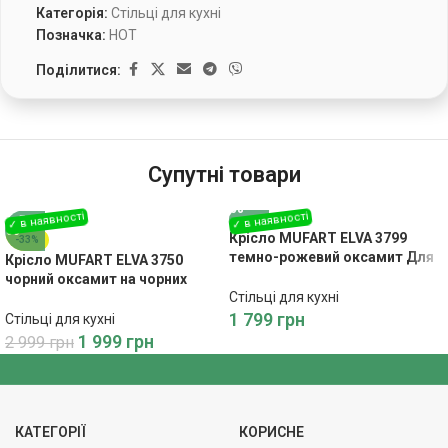
Категорія:
Стільці для кухні
Позначка:
HOT
Поділитися:
Супутні товари
Крісло MUFART ELVA 3799
-33%
темно-рожевий оксамит Для
Крісло MUFART ELVA 3750
витонченого та комфортного
чорний оксамит на чорних
інтер’єру
Стільці для кухні
ніжках
1 799
грн
Стільці для кухні
1 999
грн
2 999
грн
КАТЕГОРІЇ
КОРИСНЕ